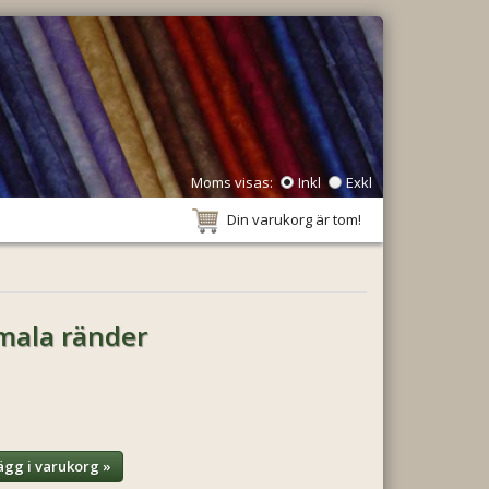
Moms visas:
Inkl
Exkl
Din varukorg är tom!
mala ränder
ägg i varukorg »