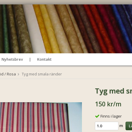
Nyhetsbrev
Kontakt
öd / Rosa
Tyg med smala ränder
Tyg med s
150 kr
/m
Finns i lager
m
L