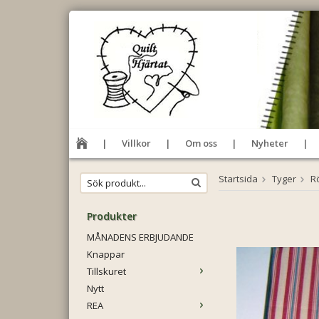
Villkor
Om oss
Nyheter
Startsida
Tyger
R
Produkter
MÅNADENS ERBJUDANDE
Knappar
Tillskuret
Nytt
REA