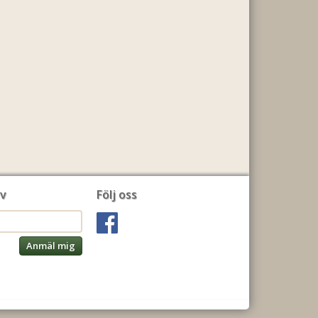
v
Följ oss
Anmäl mig