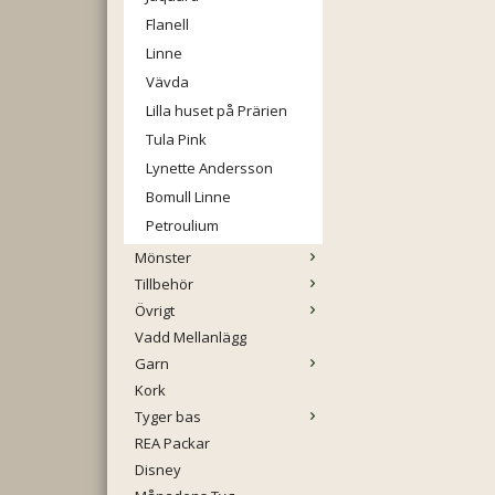
Flanell
Linne
Vävda
Lilla huset på Prärien
Tula Pink
Lynette Andersson
Bomull Linne
Petroulium
Mönster
Tillbehör
Övrigt
Vadd Mellanlägg
Garn
Kork
Tyger bas
REA Packar
Disney