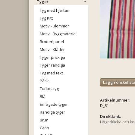
Tyger
Tyg med hjärtan
Tyg Kitt
Motiv - Blommor
Motiv - Byggmaterial
Broderipanel
Motiv - Kläder
Tyger prickiga
Tyger randiga
Tyg med text
Påsk
Lägg i önskelist
Turkos tyg
Blå
Artikelnummer:
Enfägade tyger
D_81
Randiga tyger
Direktlänk:
Brun
Högerklicka och k
Grön