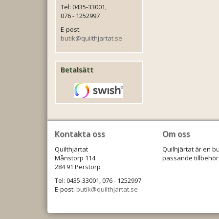
Tel: 0435-33001,
076 - 1252997
E-post:
butik@quilthjartat.se
Betalsätt
Kontakta oss
Om oss
Quilthjärtat
Quilhjärtat är en b
Månstorp 114
passande tillbehör.
284 91 Perstorp
Tel: 0435-33001, 076 - 1252997
E-post:
butik@quilthjartat.se