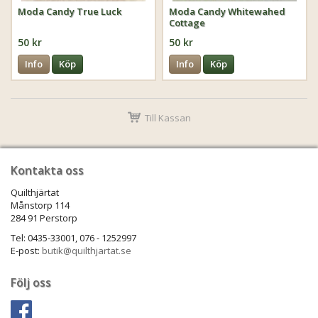
Moda Candy True Luck
Moda Candy Whitewahed
Cottage
50 kr
50 kr
Info
Köp
Info
Köp
Till Kassan
Kontakta oss
Quilthjärtat
Månstorp 114
284 91 Perstorp
Tel: 0435-33001, 076 - 1252997
E-post:
butik@quilthjartat.se
Följ oss