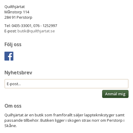
Quilthjärtat
Månstorp 114
284 91 Perstorp
Tel: 0435-33001, 076 - 1252997
E-post:
butik@quilthjartat.se
Följ oss
Nyhetsbrev
Anmäl mig
Om oss
Quilhjärtat är en butik som framförallt säljer lappteknikstyger samt
passande tillbehör. Butiken ligger i skogen strax norr om Perstorp i
Skåne.