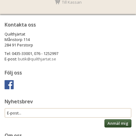
Till Kassan
Kontakta oss
Quilthjärtat
Månstorp 114
284 91 Perstorp
Tel: 0435-33001, 076 - 1252997
E-post:
butik@quilthjartat.se
Följ oss
Nyhetsbrev
Anmäl mig
Om oss