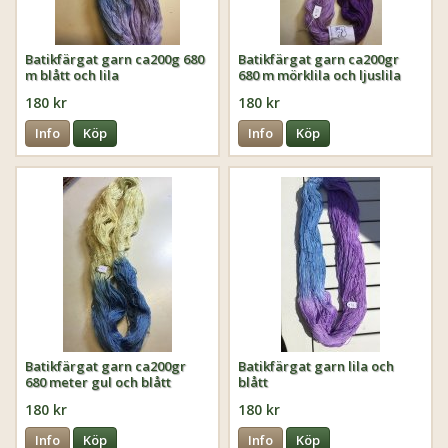
Batikfärgat garn ca200g 680
Batikfärgat garn ca200gr
m blått och lila
680 m mörklila och ljuslila
180 kr
180 kr
Info
Köp
Info
Köp
Batikfärgat garn ca200gr
Batikfärgat garn lila och
680 meter gul och blått
blått
180 kr
180 kr
Info
Köp
Info
Köp