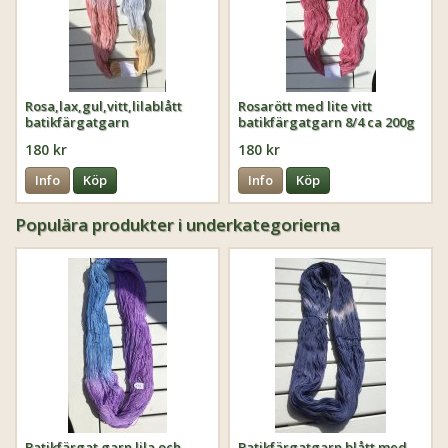
Rosa,lax,gul,vitt,lilablått
Rosarött med lite vitt
batikfärgatgarn
batikfärgatgarn 8/4 ca 200g
ca 680 m
180 kr
180 kr
Info
Köp
Info
Köp
Populära produkter i underkategorierna
Batikfärgat garn lila och
Batikfärgatgarn blått med