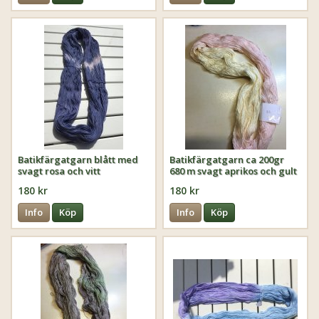
Batikfärgatgarn blått med
Batikfärgatgarn ca 200gr
svagt rosa och vitt
680 m svagt aprikos och gult
180 kr
180 kr
Info
Köp
Info
Köp