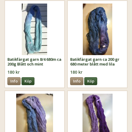
Batikfärgat garn 8/4 680m ca
Batikfärgat garn ca 200 gr
200g Blått och mint
680 meter blått med lila
180 kr
180 kr
Info
Köp
Info
Köp