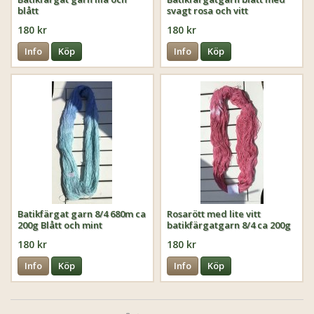
blått
svagt rosa och vitt
180 kr
180 kr
Info
Köp
Info
Köp
Batikfärgat garn 8/4 680m ca
Rosarött med lite vitt
200g Blått och mint
batikfärgatgarn 8/4 ca 200g
ca 680 m
180 kr
180 kr
Info
Köp
Info
Köp