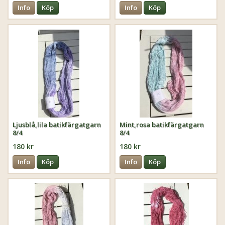
Info
Köp
Info
Köp
Ljusblå,lila batikfärgatgarn
Mint,rosa batikfärgatgarn
8/4
8/4
180 kr
180 kr
Info
Köp
Info
Köp