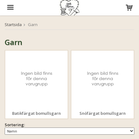
Startsida
Garn
Produkten har blivit tillagd i varukorgen
Garn
Batikfärgat bomullsgarn
Snöfärgat bomullsgarn
Sortering: