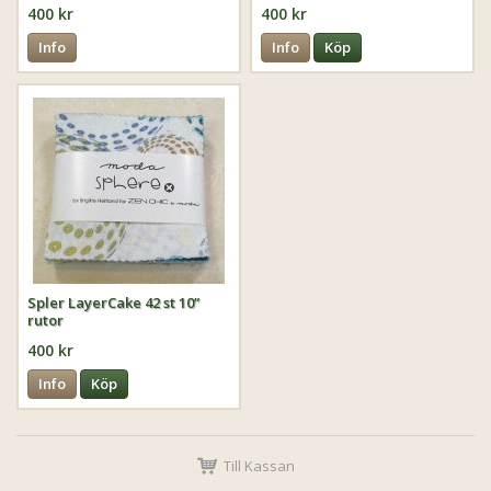
400 kr
400 kr
Info
Info
Köp
Spler LayerCake 42 st 10”
rutor
400 kr
Info
Köp
Till Kassan