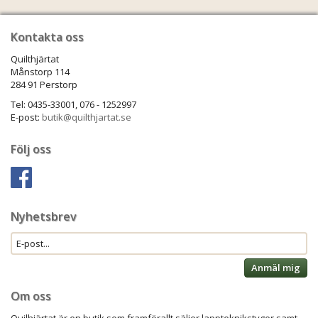
Kontakta oss
Quilthjärtat
Månstorp 114
284 91 Perstorp
Tel: 0435-33001, 076 - 1252997
E-post:
butik@quilthjartat.se
Följ oss
Nyhetsbrev
Anmäl mig
Om oss
Quilhjärtat är en butik som framförallt säljer lappteknikstyger samt