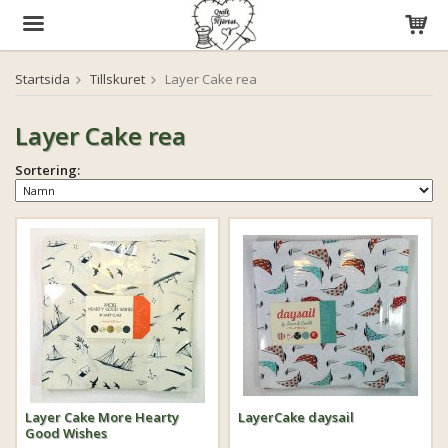
Startsida
Tillskuret
Layer Cake rea
Produkten har blivit tillagd i varukorgen
Layer Cake rea
Sortering:
Layer Cake More Hearty
LayerCake daysail
Good Wishes