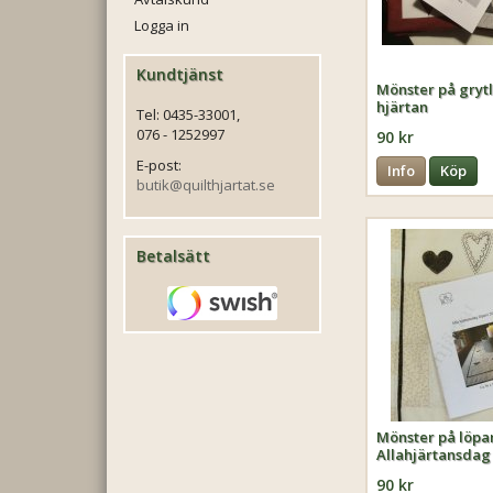
Logga in
Kundtjänst
Mönster på gryt
hjärtan
Tel: 0435-33001,
076 - 1252997
90 kr
E-post:
Info
Köp
butik@quilthjartat.se
Betalsätt
Mönster på löpar
Allahjärtansdag
90 kr