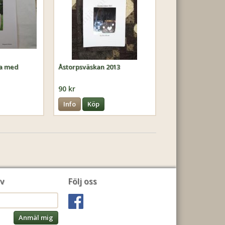
ka med
Åstorpsväskan 2013
90 kr
Info
Köp
v
Följ oss
Anmäl mig