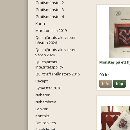
Gratismönster 2
Gratismönster 3
Gratismönster 4
Karta
Maraton film 2019
Quilthjärtats aktiviteter
hösten 2026
Quilthjärtats aktiviteter
våren 2026
Quilthjärtats
Mönster på ett h
Integritetspolicy
Quiltträff i Månstorp 2016
90 kr
Recept
Info
Köp
Symester 2026
Nyheter
Nyhetsbrev
Länkar
Kontakt
Om cookies
Avtalskund