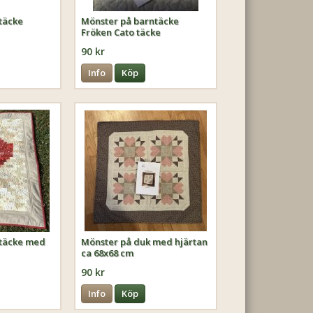
täcke
Mönster på barntäcke
Fröken Cato täcke
90 kr
Info
Köp
ntäcke med
Mönster på duk med hjärtan
ca 68x68 cm
90 kr
Info
Köp