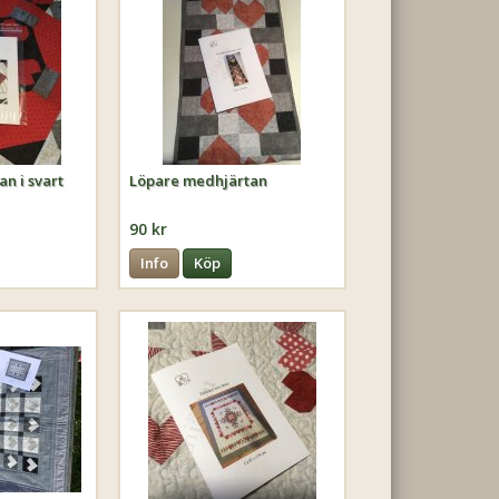
n i svart
Löpare medhjärtan
90 kr
Info
Köp