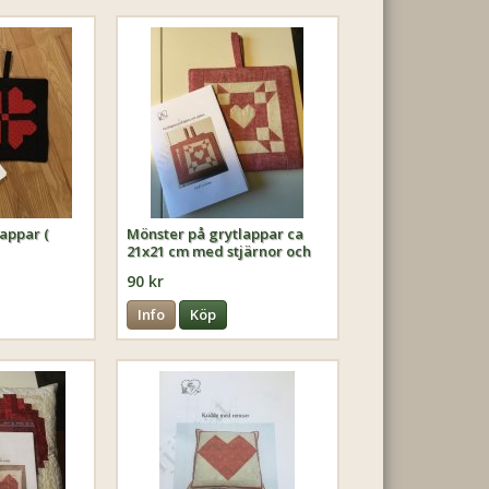
appar (
Mönster på grytlappar ca
21x21 cm med stjärnor och
hjärtan Alla hjärtansdag
90 kr
Info
Köp