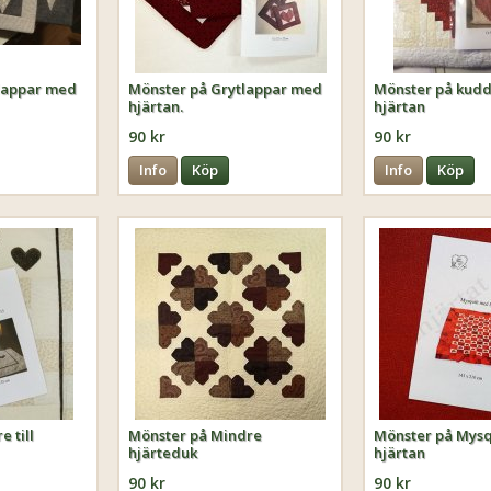
lappar med
Mönster på Grytlappar med
Mönster på kud
hjärtan.
hjärtan
90 kr
90 kr
Info
Köp
Info
Köp
e till
Mönster på Mindre
Mönster på Mysq
hjärteduk
hjärtan
90 kr
90 kr