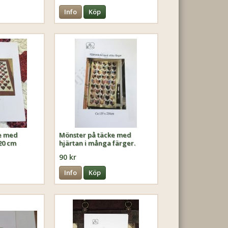
Info
Köp
e med
Mönster på täcke med
20 cm
hjärtan i många färger.
90 kr
Info
Köp