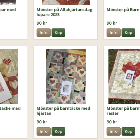
ppar med
Mönster på Allahjärtansdag
Mönster på Barn
löpare 2023
90 kr
90 kr
Info
Köp
Info
Köp
ntäcke med
Mönster på barntäcke med
Mönster på bar
hjärtan
rester
90 kr
90 kr
Info
Köp
Info
Köp