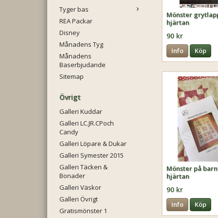
Tyger bas
Mönster grytla
REA Packar
hjärtan
Disney
90 kr
Månadens Tyg
Info
Köp
Månadens
Baserbjudande
Sitemap
Övrigt
Galleri Kuddar
Galleri LC.JR.CPoch
Candy
Galleri Löpare & Dukar
Galleri Symester 2015
Galleri Täcken &
Mönster på bar
Bonader
hjärtan
Galleri Väskor
90 kr
Galleri Övrigt
Info
Köp
Gratismönster 1