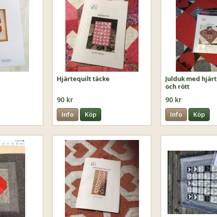
Hjärtequilt täcke
Julduk med hjärta
och rött
90 kr
90 kr
Info
Köp
Info
Köp