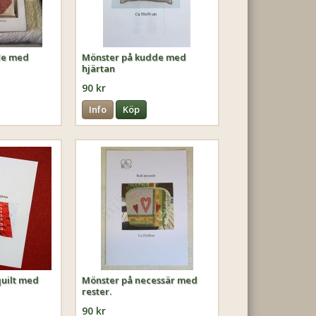
de med
Mönster på kudde med
hjärtan
90 kr
Info
Köp
uilt med
Mönster på necessär med
rester.
90 kr