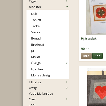
Tyger
Mönster
Duk
Tablett
Täcke
Väska
Bonad
Hjärteduk
Broderat
90 kr
Jul
Info
Köp
Mallar
Övriga
Hjärtan
Monas design
Tillbehör
Övrigt
Vadd Mellanlägg
Garn
Kork