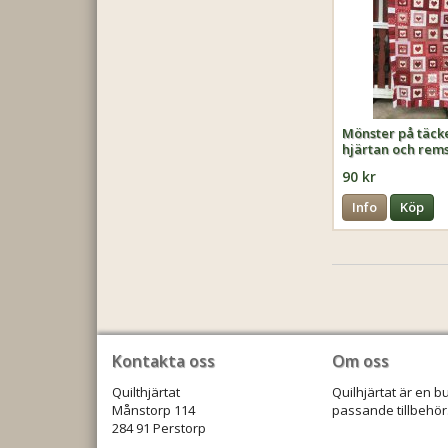
Mönster på täc
hjärtan och rem
90 kr
Info
Köp
Kontakta oss
Om oss
Quilthjärtat
Quilhjärtat är en b
Månstorp 114
passande tillbehör.
284 91 Perstorp