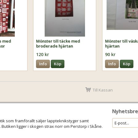
ke med
Mönster till täcke med
Mönster till väs
sor
broderade hjärtan
hjärtan
120 kr
90 kr
Info
Köp
Info
Köp
Till Kassan
Nyhetsbre
utik som framförallt säljer lappteknikstyger samt
 Butiken ligger i skogen strax norr om Perstorp i Skåne.