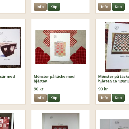
Info
Köp
Info
Köp
esär med
Mönster på täcke med
Mönster på täck
hjärtan
hjärtan ca 120x1
90 kr
90 kr
Info
Köp
Info
Köp