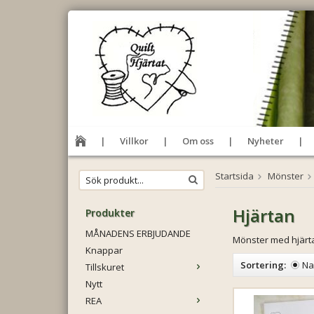
Villkor
Om oss
Nyheter
Startsida
Mönster
Hjärtan
Produkter
MÅNADENS ERBJUDANDE
Mönster med hjärt
Knappar
Sortering:
N
Tillskuret
Nytt
REA