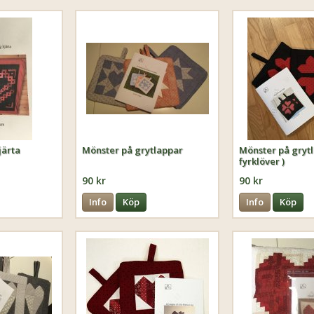
järta
Mönster på grytlappar
Mönster på grytl
fyrklöver )
90 kr
90 kr
Info
Köp
Info
Köp