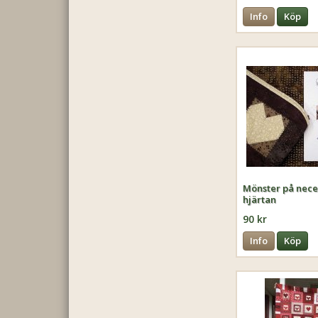
Info
Köp
Mönster på nec
hjärtan
90 kr
Info
Köp