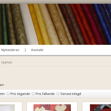
Nyhetsbrev
Kontakt
Hjärtan
an•
amn
Pris stigande
Pris fallande
Senast inlagd