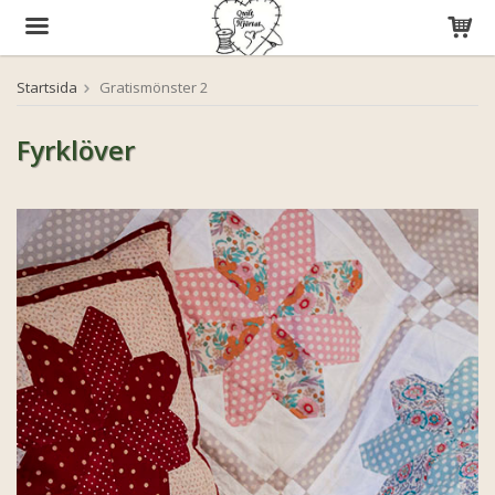
Startsida
Gratismönster 2
Produkten har blivit tillagd i varukorgen
Fyrklöver