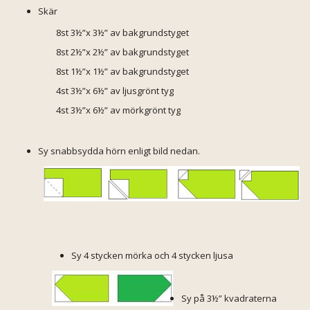
Skär
8st 3½”x 3½” av bakgrundstyget
8st 2½”x 2½” av bakgrundstyget
8st 1½”x 1½” av bakgrundstyget
4st 3½”x 6½” av ljusgrönt tyg
4st 3½”x 6½” av mörkgrönt tyg
Sy snabbsydda hörn enligt bild nedan.
Sy 4 stycken mörka och 4 stycken ljusa
Sy på 3½” kvadraterna