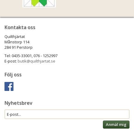
Kontakta oss
Quilthjärtat
Månstorp 114
284 91 Perstorp
Tel: 0435-33001, 076 - 1252997
E-post:
butik@quilthjartat.se
Följ oss
Nyhetsbrev
Anmäl mig