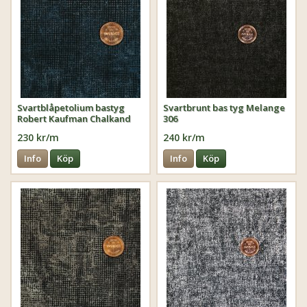
Svartblåpetolium bastyg
Svartbrunt bas tyg Melange
Robert Kaufman Chalkand
306
Charcoal
230 kr/m
240 kr/m
Info
Köp
Info
Köp