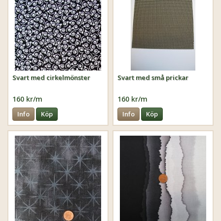
Svart med cirkelmönster
Svart med små prickar
160 kr/m
160 kr/m
Info
Köp
Info
Köp