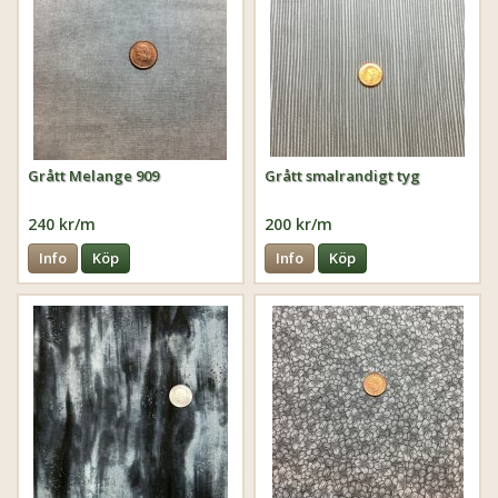
Grått Melange 909
Grått smalrandigt tyg
240 kr/m
200 kr/m
Info
Köp
Info
Köp