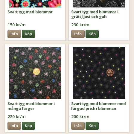
Svart tyg med blommor
Svart tyg med blommor i
grått,ljust och gult
150 kr/m
230 kr/m
Info
Köp
Info
Köp
Svart tyg med blommor i
Svart tyg med blommor med
många färger
färgad prick i blomman
220 kr/m
200 kr/m
Info
Köp
Info
Köp