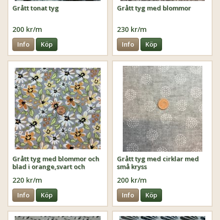
Grått tonat tyg
Grått tyg med blommor
200 kr/m
230 kr/m
Info
Köp
Info
Köp
Grått tyg med blommor och
Grått tyg med cirklar med
blad i orange,svart och
små kryss
grönt
220 kr/m
200 kr/m
Info
Köp
Info
Köp