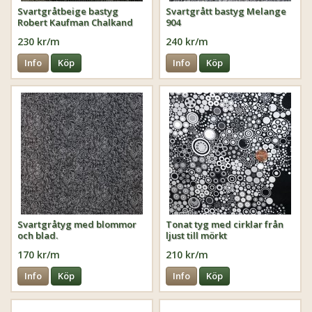
Svartgråtbeige bastyg
Svartgrått bastyg Melange
Robert Kaufman Chalkand
904
Charcoal
230 kr/m
240 kr/m
Info
Köp
Info
Köp
Svartgråtyg med blommor
Tonat tyg med cirklar från
och blad.
ljust till mörkt
170 kr/m
210 kr/m
Info
Köp
Info
Köp