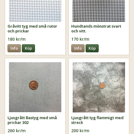
Gråvitt tyg med små rutor
Hundtands mönstrat svart
och prickar
och vitt.
180 kr/m
170 kr/m
Info
Köp
Info
Köp
Ljusgrått Bastyg med små
Ljusgrått tyg flammigt med
prickar 302
streck
260 kr/m
200 kr/m