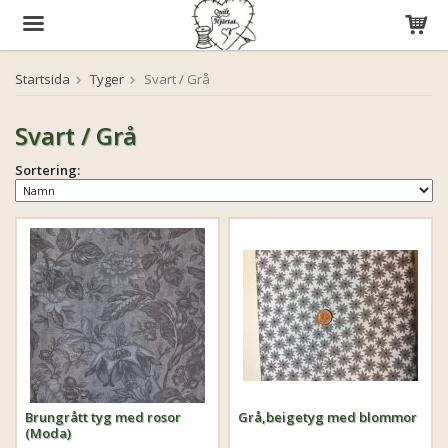
Startsida
Tyger
Svart / Grå
Produkten har blivit tillagd i varukorgen
Svart / Grå
Sortering:
Brungrått tyg med rosor
Grå,beigetyg med blommor
(Moda)