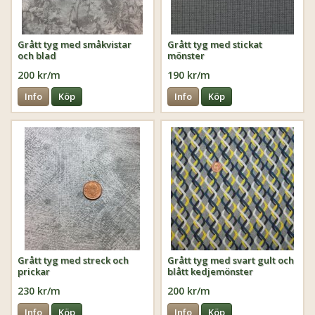
Grått tyg med småkvistar
Grått tyg med stickat
och blad
mönster
200 kr/m
190 kr/m
Info
Köp
Info
Köp
Grått tyg med streck och
Grått tyg med svart gult och
prickar
blått kedjemönster
230 kr/m
200 kr/m
Info
Köp
Info
Köp