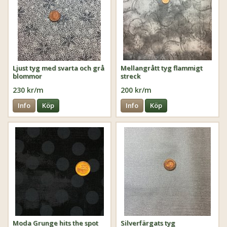
Ljust tyg med svarta och grå
Mellangrått tyg flammigt
blommor
streck
230 kr/m
200 kr/m
Info
Köp
Info
Köp
Moda Grunge hits the spot
Silverfärgats tyg