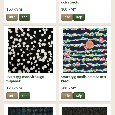
och streck.
160 kr/m
180 kr/m
Info
Köp
Info
Köp
Svart tyg med vitbeige
Svart tyg medblommor och
tulpaner
blad
170 kr/m
200 kr/m
Info
Köp
Info
Köp