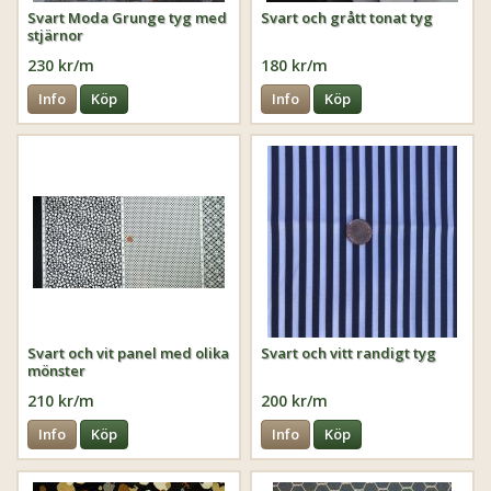
Svart Moda Grunge tyg med
Svart och grått tonat tyg
stjärnor
230 kr/m
180 kr/m
Info
Köp
Info
Köp
Svart och vit panel med olika
Svart och vitt randigt tyg
mönster
210 kr/m
200 kr/m
Info
Köp
Info
Köp