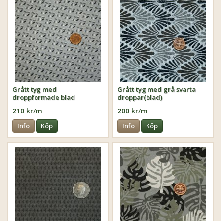
Grått tyg med
Grått tyg med grå svarta
droppformade blad
droppar(blad)
210 kr/m
200 kr/m
Info
Köp
Info
Köp