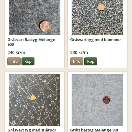
Gråsvart Bastyg Melange
Gråsvart tyg med blommor
906
240 kr/m
230 kr/m
Info
Köp
Info
Köp
Gråsvart tyg med stjärnor
Grått bastyg Melange 901