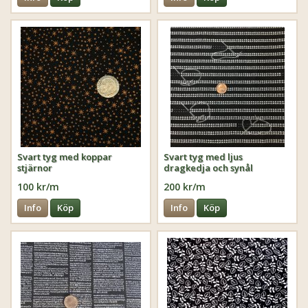
Svart tyg med koppar
Svart tyg med ljus
stjärnor
dragkedja och synål
100 kr/m
200 kr/m
Info
Köp
Info
Köp