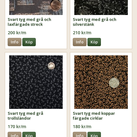
Svart tyg med grå och
Svart tyg med grå och
laxfärgade streck
silverstänk
200 kr/m
210 kr/m
Info
Köp
Info
Köp
Svart tyg med grå
Svart tyg med koppar
trollsländor
färgade cirklar
170 kr/m
180 kr/m
Info
Köp
Info
Köp