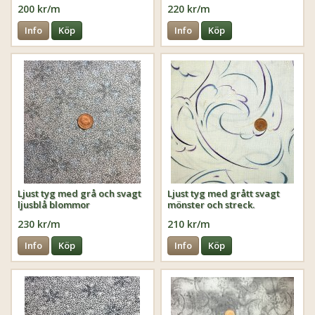
200 kr/m
220 kr/m
Info
Köp
Info
Köp
Ljust tyg med grå och svagt
Ljust tyg med grått svagt
ljusblå blommor
mönster och streck.
230 kr/m
210 kr/m
Info
Köp
Info
Köp