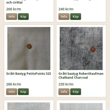
och cirklar
200 kr/m
240 kr/m
Info
Köp
Info
Köp
Grått Bastyg PetitsPoints 323
Grått bastyg RobertKaufman
Chalkand Charcoal
260 kr/m
230 kr/m
Info
Köp
Info
Köp