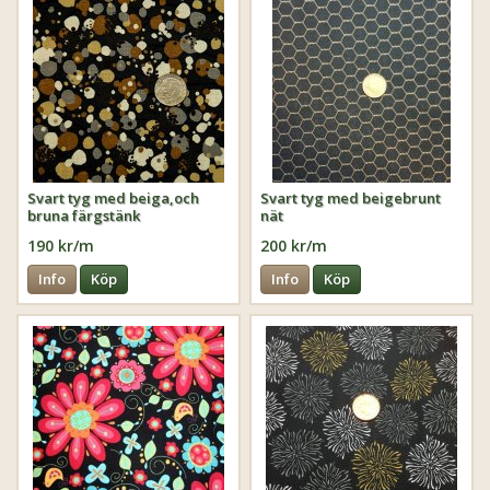
Svart tyg med beiga,och
Svart tyg med beigebrunt
bruna färgstänk
nät
190 kr/m
200 kr/m
Info
Köp
Info
Köp