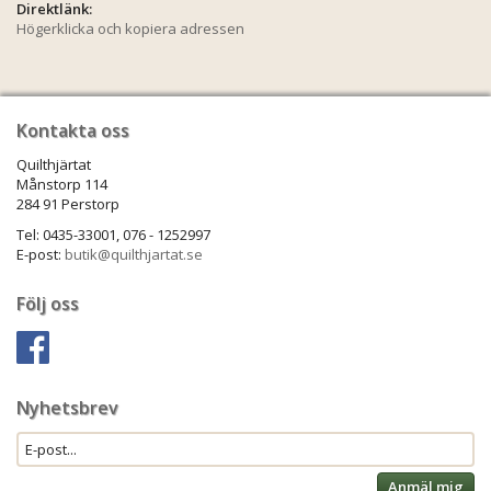
Direktlänk:
Högerklicka och kopiera adressen
Kontakta oss
Quilthjärtat
Månstorp 114
284 91 Perstorp
Tel: 0435-33001, 076 - 1252997
E-post:
butik@quilthjartat.se
Följ oss
Nyhetsbrev
Anmäl mig