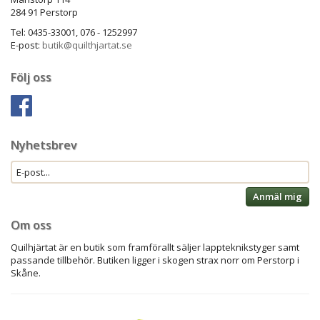
284 91 Perstorp
Tel: 0435-33001, 076 - 1252997
E-post:
butik@quilthjartat.se
Följ oss
Nyhetsbrev
Anmäl mig
Om oss
Quilhjärtat är en butik som framförallt säljer lappteknikstyger samt
passande tillbehör. Butiken ligger i skogen strax norr om Perstorp i
Skåne.