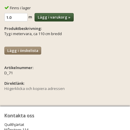
Finns i lager
m
Lägg i varukorg »
Produktbeskrivning:
Tyg i metervara, ca 110 cm bredd
Lägg i önskelista
Artikelnummer:
D_71
Direktlänk:
Högerklicka och kopiera adressen
Kontakta oss
Quilthjärtat
Månstorp 114