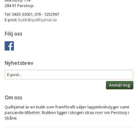
Månstorp 114
284 91 Perstorp
Tel: 0435-33001, 076 - 1252997
E-post:
butik@quilthjartat.se
Följ oss
Nyhetsbrev
Anmäl mig
Om oss
Quilhjärtat är en butik som framförallt säljer lappteknikstyger samt
passande tillbehör. Butiken ligger i skogen strax norr om Perstorp i
Skåne.