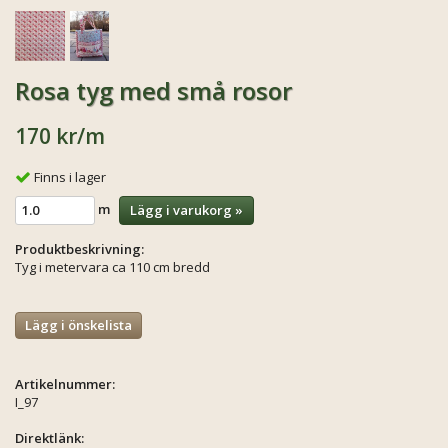
Rosa tyg med små rosor
170 kr
/m
Finns i lager
m
Lägg i varukorg »
Produktbeskrivning:
Tyg i metervara ca 110 cm bredd
Lägg i önskelista
Artikelnummer:
I_97
Direktlänk: