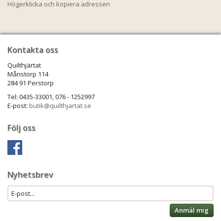
Högerklicka och kopiera adressen
Kontakta oss
Quilthjärtat
Månstorp 114
284 91 Perstorp
Tel: 0435-33001, 076 - 1252997
E-post:
butik@quilthjartat.se
Följ oss
Nyhetsbrev
Anmäl mig