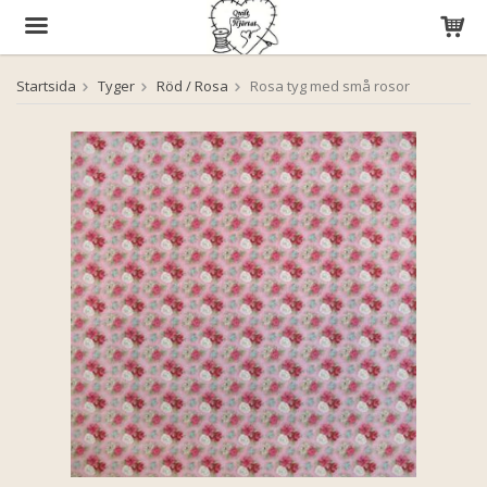
Startsida
Tyger
Röd / Rosa
Rosa tyg med små rosor
Produkten har blivit tillagd i varukorgen