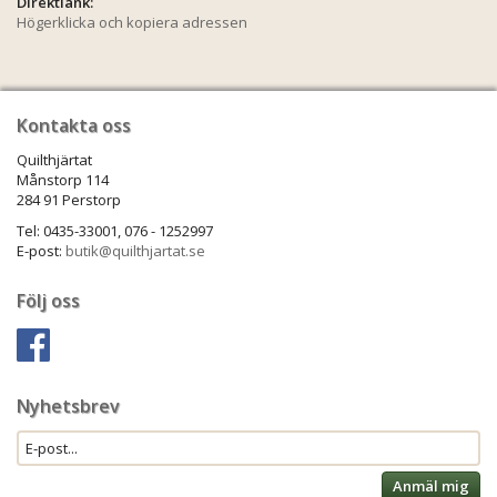
Direktlänk:
Högerklicka och kopiera adressen
Kontakta oss
Quilthjärtat
Månstorp 114
284 91 Perstorp
Tel: 0435-33001, 076 - 1252997
E-post:
butik@quilthjartat.se
Följ oss
Nyhetsbrev
Anmäl mig