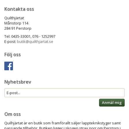
Kontakta oss
Quilthjärtat
Månstorp 114
284 91 Perstorp
Tel: 0435-33001, 076 - 1252997
E-post:
butik@quilthjartat.se
Följ oss
Nyhetsbrev
Anmäl mig
Om oss
Quilhjärtat är en butik som framförallt säljer lappteknikstyger samt
passande tillbehör. Butiken ligger i skogen strax norr om Perstorp i