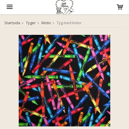
Startsida
Tyger
Motiv
Tyg med kritor
Produkten har blivit tillagd i varukorgen