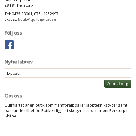
284 91 Perstorp
Tel: 0435-33001, 076 - 1252997
E-post:
butik@quilthjartat.se
Följ oss
Nyhetsbrev
Anmäl mig
Om oss
Quilhjärtat är en butik som framförallt säljer lappteknikstyger samt
passande tillbehör. Butiken ligger i skogen strax norr om Perstorp i
Skåne.