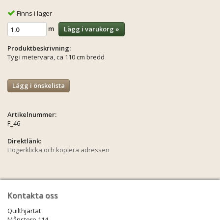
Finns i lager
m
Lägg i varukorg »
Produktbeskrivning:
Tyg i metervara, ca 110 cm bredd
Lägg i önskelista
Artikelnummer:
F_46
Direktlänk:
Högerklicka och kopiera adressen
Kontakta oss
Quilthjärtat
Månstorp 114