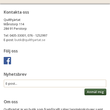
Kontakta oss
Quilthjärtat
Månstorp 114
284 91 Perstorp
Tel: 0435-33001, 076 - 1252997
E-post:
butik@quilthjartat.se
Följ oss
Nyhetsbrev
Anmäl mig
Om oss
Quilhjärtat är en butik som framförallt säljer lappteknikstyger samt