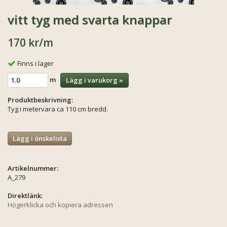
vitt tyg med svarta knappar
170 kr
/m
Finns i lager
m
Lägg i varukorg »
Produktbeskrivning:
Tyg i metervara ca 110 cm bredd.
Lägg i önskelista
Artikelnummer:
A_279
Direktlänk:
Högerklicka och kopiera adressen