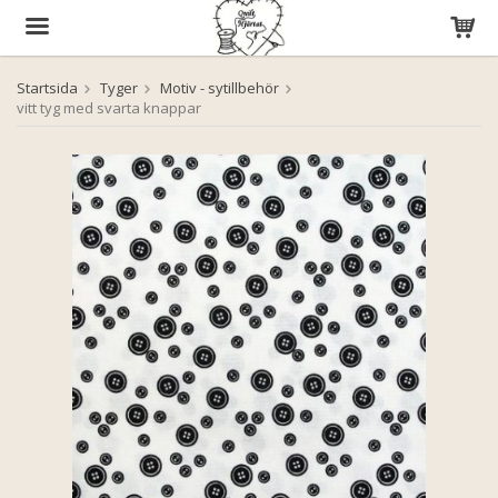
Startsida
Tyger
Motiv - sytillbehör
Produkten har blivit tillagd i varukorgen
vitt tyg med svarta knappar