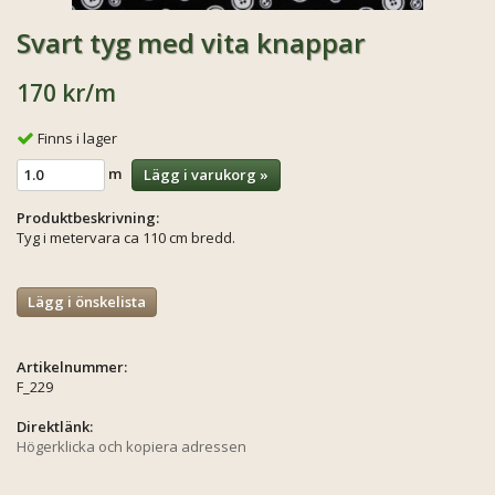
Svart tyg med vita knappar
170 kr
/m
Finns i lager
m
Lägg i varukorg »
Produktbeskrivning:
Tyg i metervara ca 110 cm bredd.
Lägg i önskelista
Artikelnummer:
F_229
Direktlänk:
Högerklicka och kopiera adressen