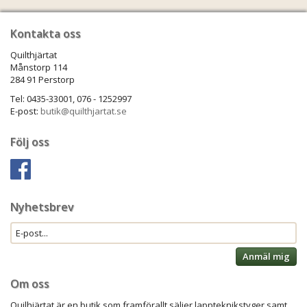
Kontakta oss
Quilthjärtat
Månstorp 114
284 91 Perstorp
Tel: 0435-33001, 076 - 1252997
E-post:
butik@quilthjartat.se
Följ oss
Nyhetsbrev
Anmäl mig
Om oss
Quilhjärtat är en butik som framförallt säljer lappteknikstyger samt