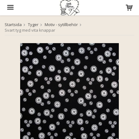
Startsida
Tyger
Motiv - sytillbehör
Produkten har blivit tillagd i varukorgen
Svart tyg med vita knappar