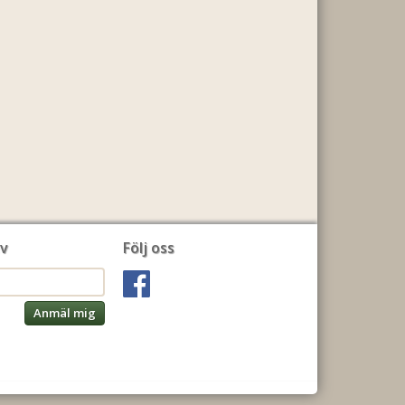
v
Följ oss
Anmäl mig