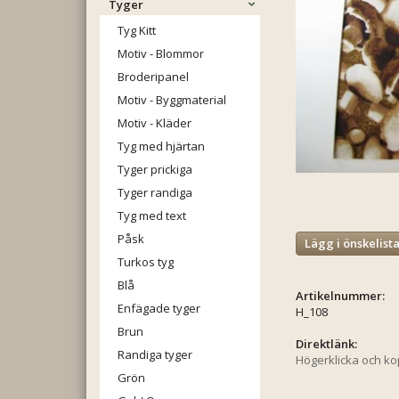
Tyger
Tyg Kitt
Motiv - Blommor
Broderipanel
Motiv - Byggmaterial
Motiv - Kläder
Tyg med hjärtan
Tyger prickiga
Tyger randiga
Tyg med text
Påsk
Lägg i önskelist
Turkos tyg
Blå
Artikelnummer:
Enfägade tyger
H_108
Brun
Direktlänk:
Randiga tyger
Högerklicka och k
Grön