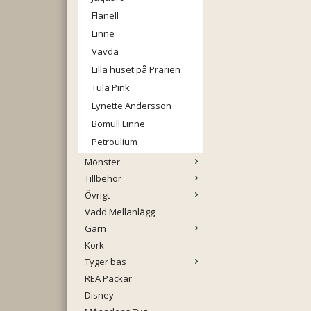
Flanell
Linne
Vävda
Lilla huset på Prärien
Tula Pink
Lynette Andersson
Bomull Linne
Petroulium
Mönster
Tillbehör
Övrigt
Vadd Mellanlägg
Garn
Kork
Tyger bas
REA Packar
Disney