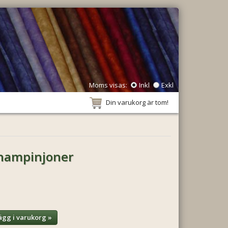
Moms visas:
Inkl
Exkl
Din varukorg är tom!
hampinjoner
ägg i varukorg »