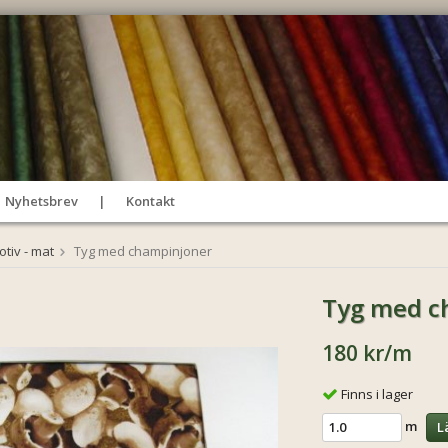
Nyhetsbrev
Kontakt
tiv - mat
Tyg med champinjoner
Tyg med c
180 kr
/m
Finns i lager
m
L