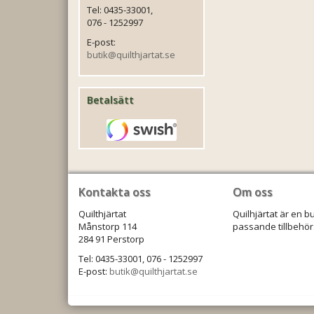
Tel: 0435-33001,
076 - 1252997
E-post:
butik@quilthjartat.se
Betalsätt
Kontakta oss
Om oss
Quilthjärtat
Quilhjärtat är en b
Månstorp 114
passande tillbehör.
284 91 Perstorp
Tel: 0435-33001, 076 - 1252997
E-post:
butik@quilthjartat.se