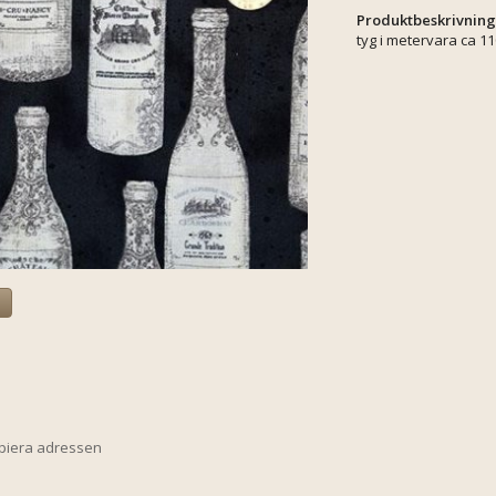
Produktbeskrivning
tyg i metervara ca 1
a
opiera adressen