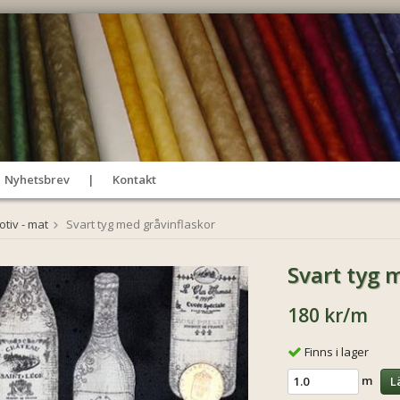
Nyhetsbrev
Kontakt
tiv - mat
Svart tyg med gråvinflaskor
Svart tyg 
180 kr
/m
Finns i lager
m
L