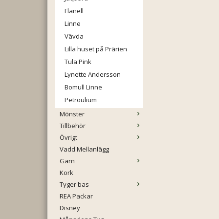
Flanell
Linne
Vävda
Lilla huset på Prärien
Tula Pink
Lynette Andersson
Bomull Linne
Petroulium
Mönster
Tillbehör
Övrigt
Vadd Mellanlägg
Garn
Kork
Tyger bas
REA Packar
Disney