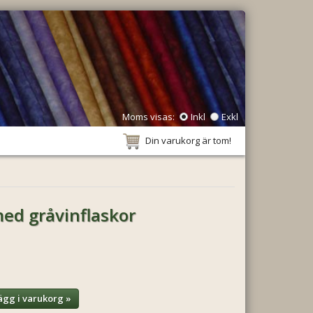
Moms visas:
Inkl
Exkl
Din varukorg är tom!
med gråvinflaskor
ägg i varukorg »