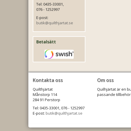
Tel: 0435-33001,
076 - 1252997
E-post:
butik@quilthjartat.se
Betalsätt
Kontakta oss
Om oss
Quilthjärtat
Quilhjärtat är en b
Månstorp 114
passande tillbehör.
284 91 Perstorp
Tel: 0435-33001, 076 - 1252997
E-post:
butik@quilthjartat.se