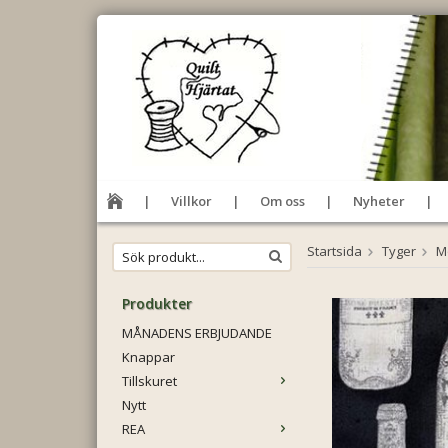
Villkor
Om oss
Nyheter
Startsida
Tyger
Mo
Produkter
MÅNADENS ERBJUDANDE
Knappar
Tillskuret
Nytt
REA