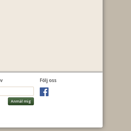
v
Följ oss
Anmäl mig