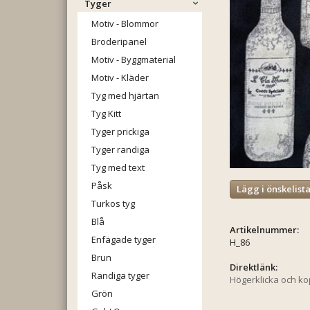
Tyger
Motiv - Blommor
Broderipanel
Motiv - Byggmaterial
Motiv - Kläder
Tyg med hjärtan
Tyg Kitt
Tyger prickiga
Tyger randiga
Tyg med text
Påsk
Lägg i önskelist
Turkos tyg
Blå
Artikelnummer:
Enfägade tyger
H_86
Brun
Direktlänk:
Randiga tyger
Högerklicka och k
Grön