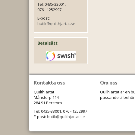
Tel: 0435-33001,
076 - 1252997
E-post:
butik@quilthjartat.se
Betalsätt
Kontakta oss
Om oss
Quilthjärtat
Quilhjärtat är en b
Månstorp 114
passande tillbehör.
284 91 Perstorp
Tel: 0435-33001, 076 - 1252997
E-post:
butik@quilthjartat.se