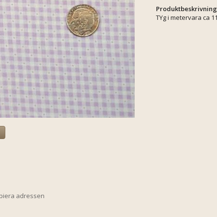
Produktbeskrivning
TYg i metervara ca 1
a
opiera adressen