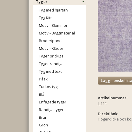
Tyger
Tyg med hjärtan
Tyg Kitt
Motiv - Blommor
Motiv - Byggmaterial
Broderipanel
Motiv - Kläder
Tyger prickiga
Tyger randiga
Tyg med text
Påsk
Lägg i önskelist
Turkos tyg
Blå
Artikelnummer:
Enfägade tyger
J_114
Randiga tyger
Direktlänk:
Brun
Högerklicka och k
Grön