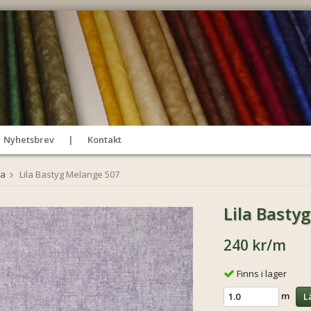
Nyhetsbrev
Kontakt
la
Lila Bastyg Melange 507
Lila Basty
240 kr
/m
Finns i lager
m
L