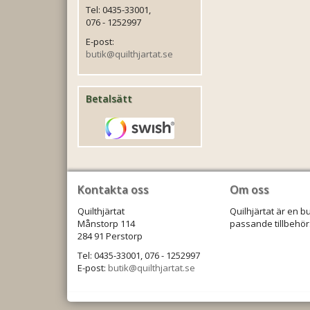
Tel: 0435-33001,
076 - 1252997
E-post:
butik@quilthjartat.se
Betalsätt
Kontakta oss
Om oss
Quilthjärtat
Quilhjärtat är en b
Månstorp 114
passande tillbehör.
284 91 Perstorp
Tel: 0435-33001, 076 - 1252997
E-post:
butik@quilthjartat.se