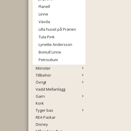
Flanell
Linne
Vävda
Lilla huset på Prärien
Tula Pink
Lynette Andersson
Bomull Linne
Petroulium
Mönster
Tillbehör
Övrigt
Vadd Mellanlägg
Garn
Kork
Tyger bas
REA Packar
Disney