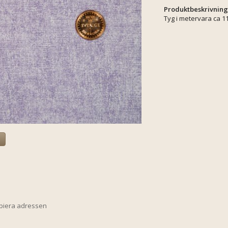
Produktbeskrivning
Tyg i metervara ca 1
a
opiera adressen