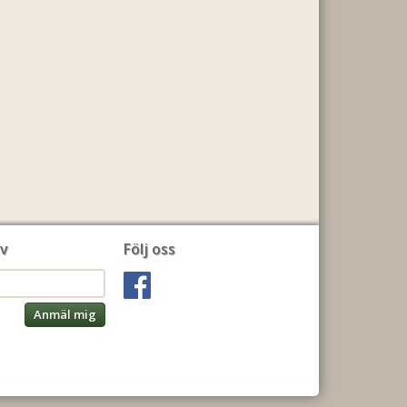
v
Följ oss
Anmäl mig