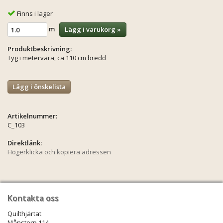
Finns i lager
m
Lägg i varukorg »
Produktbeskrivning:
Tyg i metervara, ca 110 cm bredd
Lägg i önskelista
Artikelnummer:
C_103
Direktlänk:
Högerklicka och kopiera adressen
Kontakta oss
Quilthjärtat
Månstorp 114