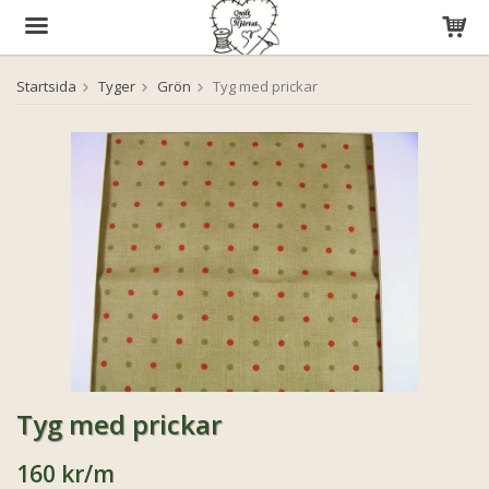
Startsida
Tyger
Grön
Tyg med prickar
Produkten har blivit tillagd i varukorgen
Tyg med prickar
160 kr
/m