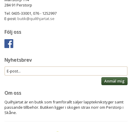
284 91 Perstorp
Tel: 0435-33001, 076 - 1252997
E-post:
butik@quilthjartat.se
Följ oss
Nyhetsbrev
Anmäl mig
Om oss
Quilhjärtat är en butik som framförallt säljer lappteknikstyger samt
passande tillbehör. Butiken ligger i skogen strax norr om Perstorp i
Skåne.