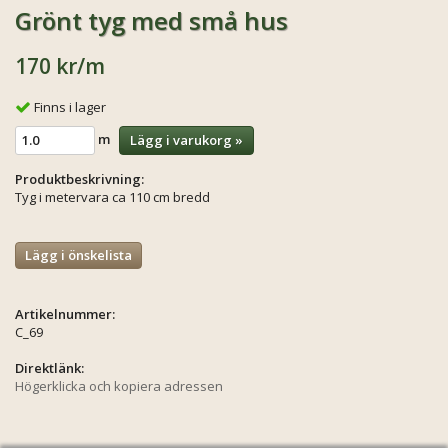
Grönt tyg med små hus
170 kr
/m
Finns i lager
m
Lägg i varukorg »
Produktbeskrivning:
Tyg i metervara ca 110 cm bredd
Lägg i önskelista
Artikelnummer:
C_69
Direktlänk:
Högerklicka och kopiera adressen