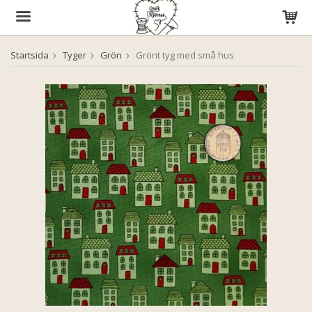
Startsida
Tyger
Grön
Grönt tyg med små hus
Produkten har blivit tillagd i varukorgen