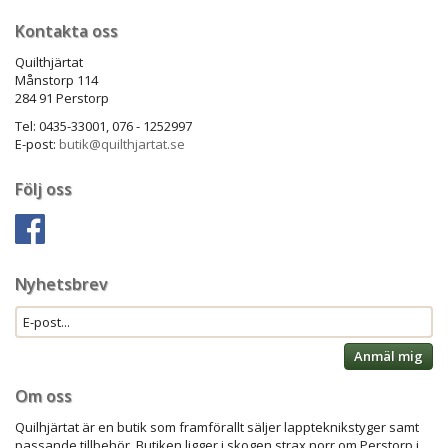
Kontakta oss
Quilthjärtat
Månstorp 114
284 91 Perstorp
Tel: 0435-33001, 076 - 1252997
E-post:
butik@quilthjartat.se
Följ oss
Nyhetsbrev
Anmäl mig
Om oss
Quilhjärtat är en butik som framförallt säljer lappteknikstyger samt
passande tillbehör. Butiken ligger i skogen strax norr om Perstorp i