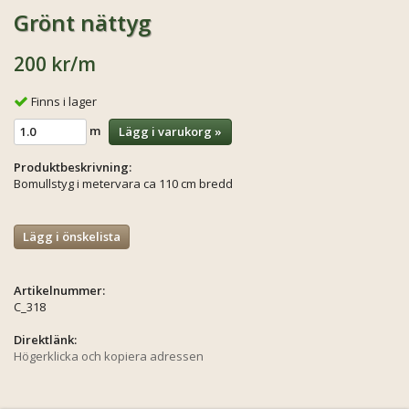
Grönt nättyg
200 kr
/m
Finns i lager
m
Lägg i varukorg »
Produktbeskrivning:
Bomullstyg i metervara ca 110 cm bredd
Lägg i önskelista
Artikelnummer:
C_318
Direktlänk:
Högerklicka och kopiera adressen