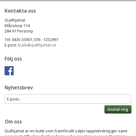
Kontakta oss
Quilthjärtat
Månstorp 114
284 91 Perstorp
Tel: 0435-33001, 076 - 1252997
E-post:
butik@quilthjartat.se
Följ oss
Nyhetsbrev
Anmäl mig
Om oss
Quilhjärtat är en butik som framförallt säljer lappteknikstyger samt