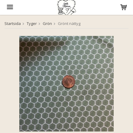
Startsida
Tyger
Grön
Grönt nättyg
Produkten har blivit tillagd i varukorgen