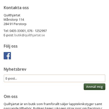
Kontakta oss
Quilthjärtat
Månstorp 114
284 91 Perstorp
Tel: 0435-33001, 076 - 1252997
E-post:
butik@quilthjartat.se
Följ oss
Nyhetsbrev
Anmäl mig
Om oss
Quilhjärtat är en butik som framförallt säljer lappteknikstyger samt
passande tillbehör. Butiken ligger i skogen strax norr om Perstorp i