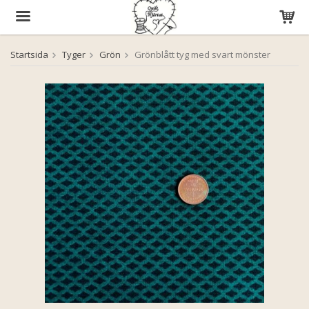
Startsida
Tyger
Grön
Grönblått tyg med svart mönster
Produkten har blivit tillagd i varukorgen