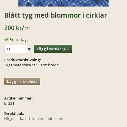
Blått tyg med blommor i cirklar
200 kr
/m
Finns i lager
m
Lägg i varukorg »
Produktbeskrivning:
Tyg i metervara ca110 cm bredd
Lägg i önskelista
Artikelnummer:
B_331
Direktlänk:
Högerklicka och kopiera adressen