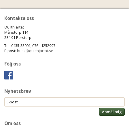
Kontakta oss
Quilthjärtat
Månstorp 114
284 91 Perstorp
Tel: 0435-33001, 076 - 1252997
E-post:
butik@quilthjartat.se
Följ oss
Nyhetsbrev
Anmäl mig
Om oss