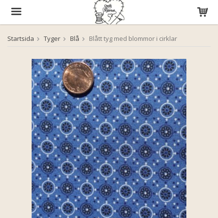
Startsida
Tyger
Blå
Blått tyg med blommor i cirklar
Produkten har blivit tillagd i varukorgen