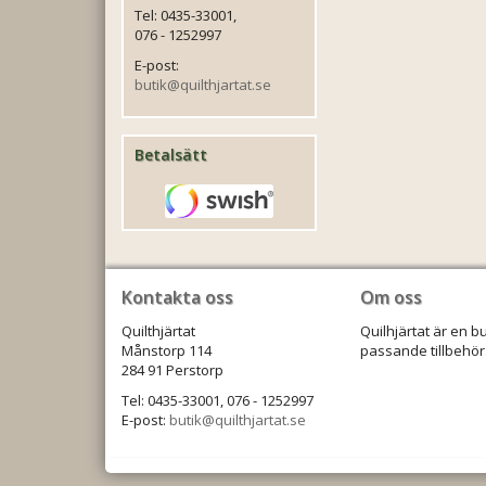
Tel: 0435-33001,
076 - 1252997
E-post:
butik@quilthjartat.se
Betalsätt
Kontakta oss
Om oss
Quilthjärtat
Quilhjärtat är en b
Månstorp 114
passande tillbehör.
284 91 Perstorp
Tel: 0435-33001, 076 - 1252997
E-post:
butik@quilthjartat.se