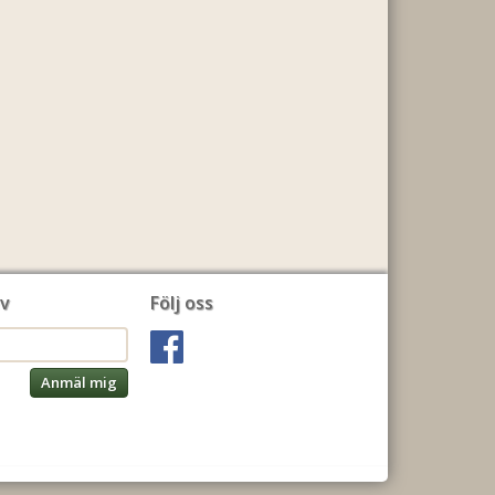
v
Följ oss
Anmäl mig