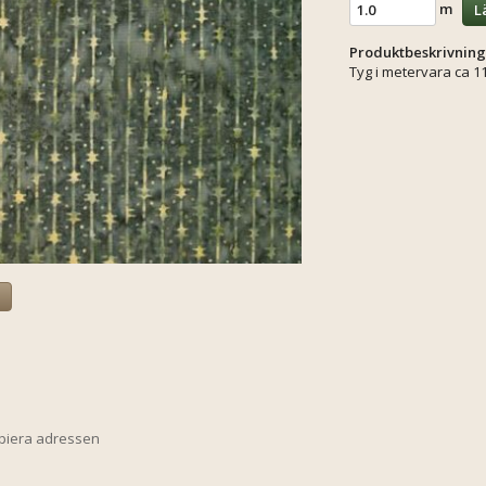
m
L
Produktbeskrivning
Tyg i metervara ca 1
a
opiera adressen