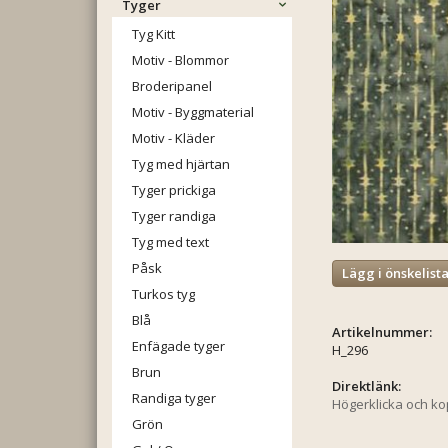
Tyger
Tyg Kitt
Motiv - Blommor
Broderipanel
Motiv - Byggmaterial
Motiv - Kläder
Tyg med hjärtan
Tyger prickiga
Tyger randiga
Tyg med text
Påsk
Lägg i önskelist
Turkos tyg
Blå
Artikelnummer:
Enfägade tyger
H_296
Brun
Direktlänk:
Randiga tyger
Högerklicka och k
Grön