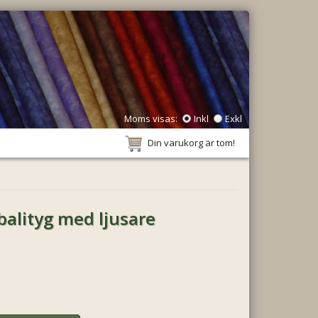
Moms visas:
Inkl
Exkl
Din varukorg är tom!
balityg med ljusare