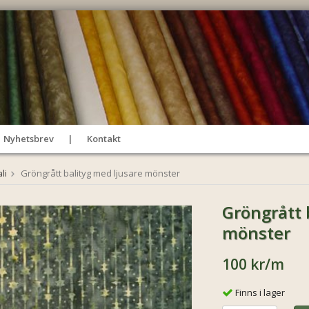
Nyhetsbrev
Kontakt
li
Gröngrått balityg med ljusare mönster
Gröngrått 
mönster
100 kr
/m
Finns i lager