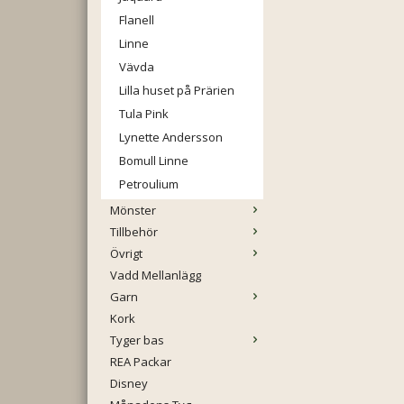
Flanell
Linne
Vävda
Lilla huset på Prärien
Tula Pink
Lynette Andersson
Bomull Linne
Petroulium
Mönster
Tillbehör
Övrigt
Vadd Mellanlägg
Garn
Kork
Tyger bas
REA Packar
Disney