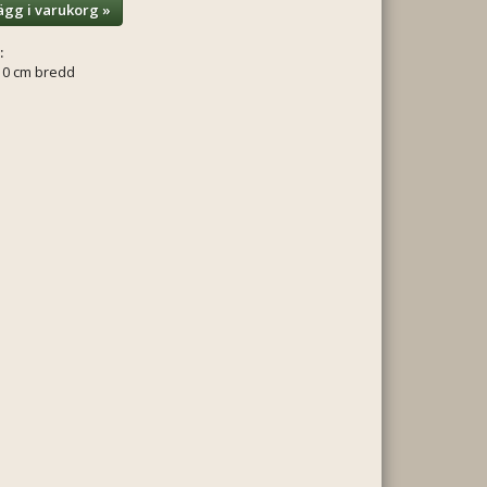
ägg i varukorg »
:
10 cm bredd