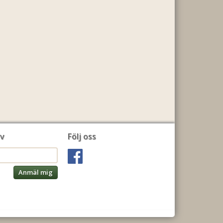
v
Följ oss
Anmäl mig