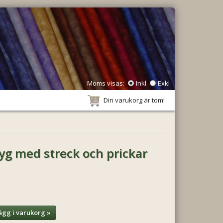
Moms visas:
Inkl
Exkl
Din varukorg är tom!
tyg med streck och prickar
ägg i varukorg »