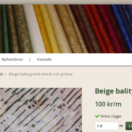
Nyhetsbrev
Kontakt
li
Beige balityg med streck och prickar
Beige bali
100 kr
/m
Finns i lager
m
L