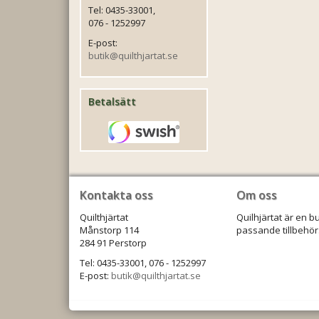
Tel: 0435-33001,
076 - 1252997
E-post:
butik@quilthjartat.se
Betalsätt
Kontakta oss
Om oss
Quilthjärtat
Quilhjärtat är en b
Månstorp 114
passande tillbehör.
284 91 Perstorp
Tel: 0435-33001, 076 - 1252997
E-post:
butik@quilthjartat.se