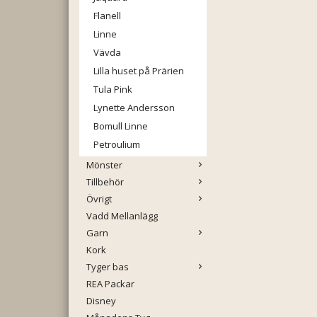
Flanell
Linne
Vävda
Lilla huset på Prärien
Tula Pink
Lynette Andersson
Bomull Linne
Petroulium
Mönster
Tillbehör
Övrigt
Vadd Mellanlägg
Garn
Kork
Tyger bas
REA Packar
Disney