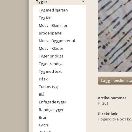
Tyger
Tyg med hjärtan
Tyg Kitt
Motiv - Blommor
Broderipanel
Motiv - Byggmaterial
Motiv - Kläder
Tyger prickiga
Tyger randiga
Tyg med text
Påsk
Lägg i önskelist
Turkos tyg
Blå
Artikelnummer:
Enfägade tyger
H_301
Randiga tyger
Direktlänk:
Brun
Högerklicka och k
Grön