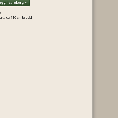
ägg i varukorg »
:
vara ca 110 cm bredd