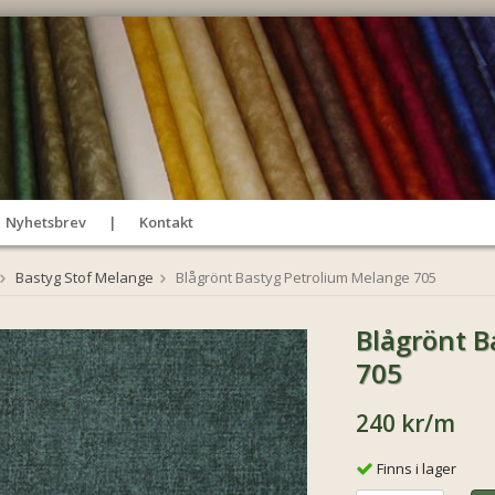
Nyhetsbrev
Kontakt
Bastyg Stof Melange
Blågrönt Bastyg Petrolium Melange 705
Blågrönt B
705
240 kr
/m
Finns i lager