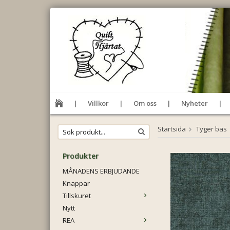
Villkor
Om oss
Nyheter
Startsida
Tyger bas
Produkter
MÅNADENS ERBJUDANDE
Knappar
Tillskuret
Nytt
REA