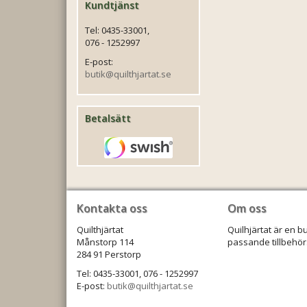
Kundtjänst
Tel: 0435-33001,
076 - 1252997
E-post:
butik@quilthjartat.se
Betalsätt
Kontakta oss
Om oss
Quilthjärtat
Quilhjärtat är en b
Månstorp 114
passande tillbehör.
284 91 Perstorp
Tel: 0435-33001, 076 - 1252997
E-post:
butik@quilthjartat.se