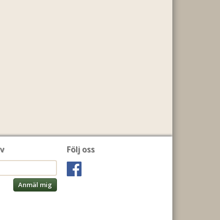
v
Följ oss
Anmäl mig