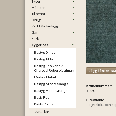
Tyger
Mönster
Tillbehör
Övrigt
Vadd Mellanlägg
Garn
Kork
Tyger bas
Bastyg Dimpel
Bastyg Tilda
Bastyg Chalkand &
Charcoal RobertKaufman
Lägg i önskelist
Moda / Mabel
Bastyg Stof Melange
Artikelnummer:
Bastyg Moda Grunge
B_320
Basic Red
Direktlänk:
Petits Points
Högerklicka och k
REA Packar