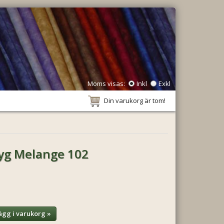
Moms visas:
Inkl
Exkl
Din varukorg är tom!
yg Melange 102
ägg i varukorg »