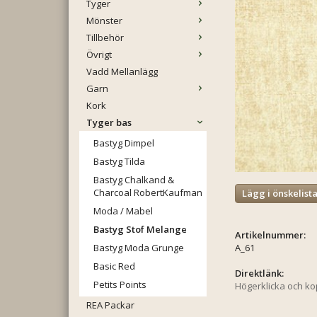
Tyger
Mönster
Tillbehör
Övrigt
Vadd Mellanlägg
Garn
Kork
Tyger bas
Bastyg Dimpel
Bastyg Tilda
Bastyg Chalkand &
Charcoal RobertKaufman
Lägg i önskelist
Moda / Mabel
Bastyg Stof Melange
Artikelnummer:
Bastyg Moda Grunge
A_61
Basic Red
Direktlänk:
Petits Points
Högerklicka och k
REA Packar