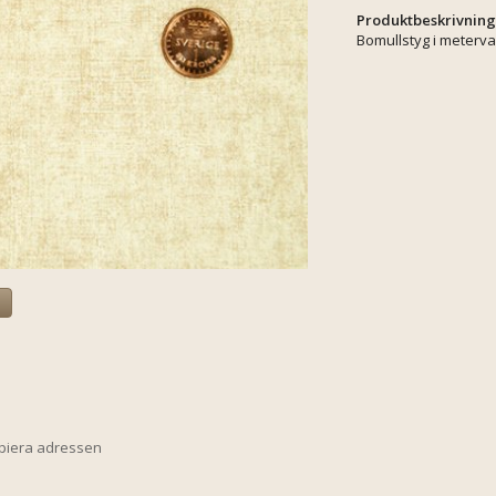
Produktbeskrivning
Bomullstyg i meterva
a
opiera adressen