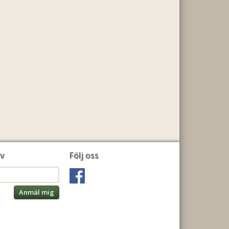
v
Följ oss
Anmäl mig