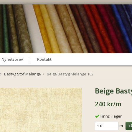
Nyhetsbrev
Kontakt
Bastyg Stof Melange
Beige Bastyg Melange 102
Beige Bast
240 kr
/m
Finns i lager
m
L