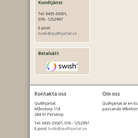
Kundtjänst
Tel: 0435-33001,
076 - 1252997
E-post:
butik@quilthjartat.se
Betalsätt
Kontakta oss
Om oss
Quilthjärtat
Quilhjärtat är en b
Månstorp 114
passande tillbehör.
284 91 Perstorp
Tel: 0435-33001, 076 - 1252997
E-post:
butik@quilthjartat.se