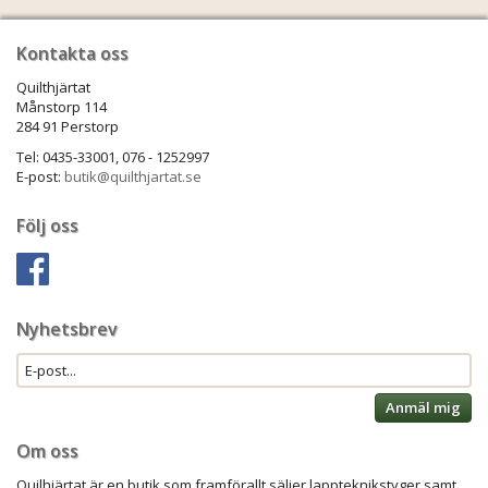
Kontakta oss
Quilthjärtat
Månstorp 114
284 91 Perstorp
Tel: 0435-33001, 076 - 1252997
E-post:
butik@quilthjartat.se
Följ oss
Nyhetsbrev
Anmäl mig
Om oss
Quilhjärtat är en butik som framförallt säljer lappteknikstyger samt