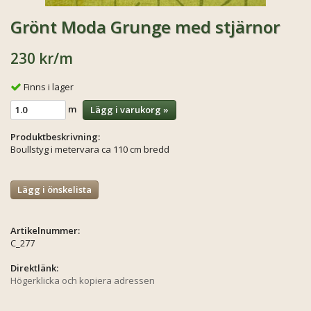
Grönt Moda Grunge med stjärnor
230 kr
/m
Finns i lager
m
Lägg i varukorg »
Produktbeskrivning:
Boullstyg i metervara ca 110 cm bredd
Lägg i önskelista
Artikelnummer:
C_277
Direktlänk:
Högerklicka och kopiera adressen