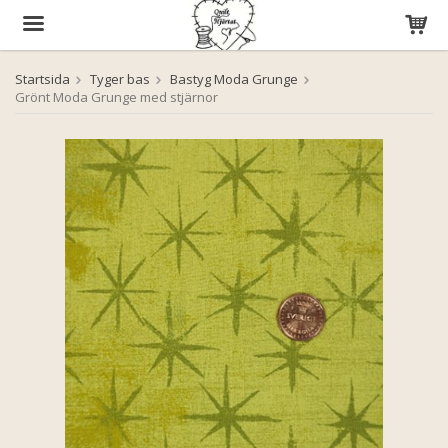
Startsida
Tyger bas
Bastyg Moda Grunge
Produkten har blivit tillagd i varukorgen
Grönt Moda Grunge med stjärnor