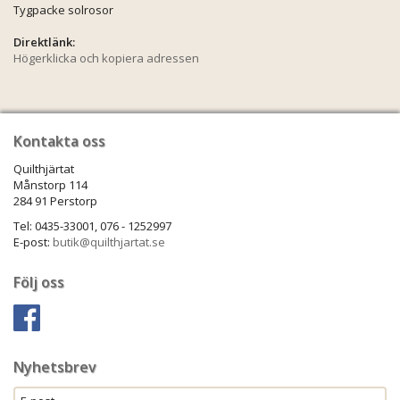
Tygpacke solrosor
Direktlänk:
Högerklicka och kopiera adressen
Kontakta oss
Quilthjärtat
Månstorp 114
284 91 Perstorp
Tel: 0435-33001, 076 - 1252997
E-post:
butik@quilthjartat.se
Följ oss
Nyhetsbrev