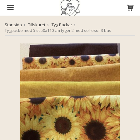
Startsida
Tillskuret
Tyg Packar
Produkten har blivit tillagd i varukorgen
Tygpacke med 5 st 50x110 cm tyger 2 med solrosor 3 bas