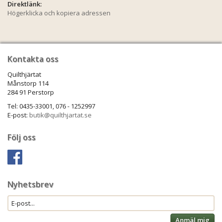
Direktlänk:
Högerklicka och kopiera adressen
Kontakta oss
Quilthjärtat
Månstorp 114
284 91 Perstorp
Tel: 0435-33001, 076 - 1252997
E-post:
butik@quilthjartat.se
Följ oss
Nyhetsbrev
Anmäl mig