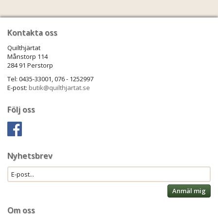
Kontakta oss
Quilthjärtat
Månstorp 114
284 91 Perstorp
Tel: 0435-33001, 076 - 1252997
E-post:
butik@quilthjartat.se
Följ oss
Nyhetsbrev
Anmäl mig
Om oss