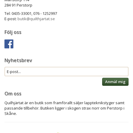
284 91 Perstorp
Tel: 0435-33001, 076 - 1252997
E-post:
butik@quilthjartat.se
Följ oss
Nyhetsbrev
Anmäl mig
Om oss
Quilhjärtat är en butik som framförallt säljer lappteknikstyger samt
passande tillbehör. Butiken ligger i skogen strax norr om Perstorp i
Skåne.