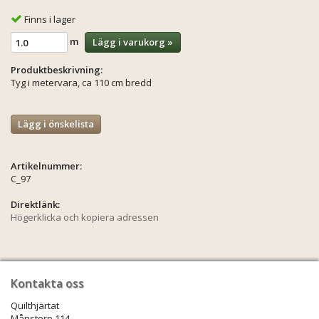
Finns i lager
m
Lägg i varukorg »
Produktbeskrivning:
Tyg i metervara, ca 110 cm bredd
Lägg i önskelista
Artikelnummer:
C_97
Direktlänk:
Högerklicka och kopiera adressen
Kontakta oss
Quilthjärtat
Månstorp 114