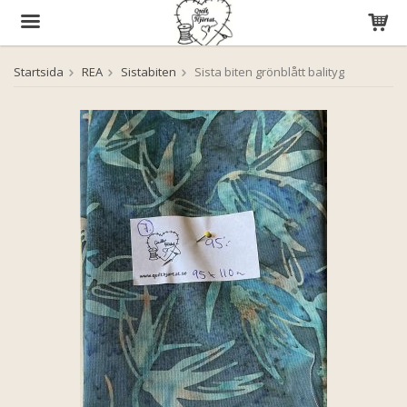
Startsida
REA
Sistabiten
Sista biten grönblått balityg
Produkten har blivit tillagd i varukorgen