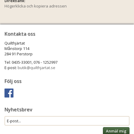
Direktlänk:
Högerklicka och kopiera adressen
Kontakta oss
Quilthjärtat
Månstorp 114
284 91 Perstorp
Tel: 0435-33001, 076 - 1252997
E-post:
butik@quilthjartat.se
Följ oss
Nyhetsbrev
Anmäl mig