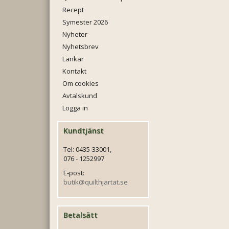
Recept
Symester 2026
Nyheter
Nyhetsbrev
Länkar
Kontakt
Om cookies
Avtalskund
Logga in
Kundtjänst
Tel: 0435-33001,
076 - 1252997
E-post:
butik@quilthjartat.se
Betalsätt