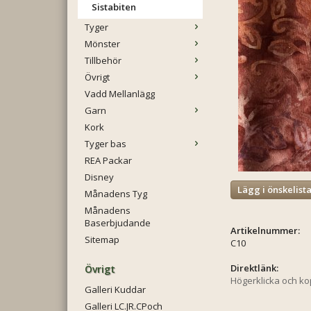
Sistabiten
Tyger
Mönster
Tillbehör
Övrigt
Vadd Mellanlägg
Garn
Kork
Tyger bas
REA Packar
Disney
Lägg i önskelist
Månadens Tyg
Månadens
Baserbjudande
Artikelnummer:
Sitemap
C10
Direktlänk:
Övrigt
Högerklicka och k
Galleri Kuddar
Galleri LC.JR.CPoch