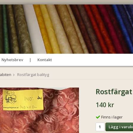
Nyhetsbrev
Kontakt
tabiten
Rostfärgat balityg
Rostfärgat
140 kr
Finns i lager
Lägg i varuk