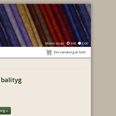
Moms visas:
Inkl
Exkl
Din varukorg är tom!
 balityg
org »