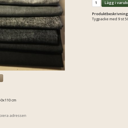
Lägg i varuk
Produktbeskrivning
Tygpacke med 9 st 5
a
50x110 cm
opiera adressen