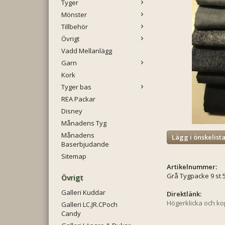
Tyger
Mönster
Tillbehör
Övrigt
Vadd Mellanlägg
Garn
Kork
Tyger bas
REA Packar
Disney
Månadens Tyg
Månadens
Lägg i önskelist
Baserbjudande
Sitemap
Artikelnummer:
Grå Tygpacke 9 st 
Övrigt
Galleri Kuddar
Direktlänk:
Högerklicka och k
Galleri LC.JR.CPoch
Candy