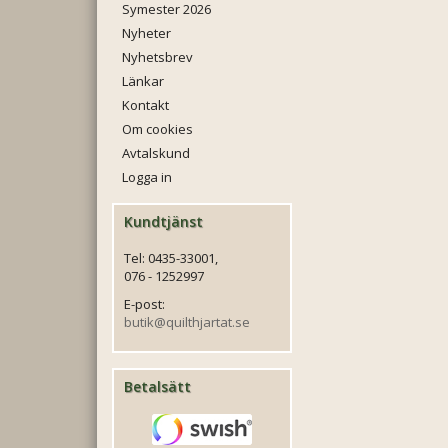
Symester 2026
Nyheter
Nyhetsbrev
Länkar
Kontakt
Om cookies
Avtalskund
Logga in
Kundtjänst
Tel: 0435-33001,
076 - 1252997
E-post:
butik@quilthjartat.se
Betalsätt