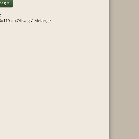
org »
:
0x110 cm.Olika grå Melange