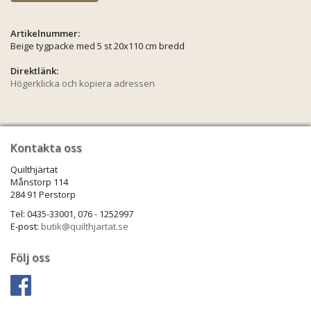
Artikelnummer:
Beige tygpacke med 5 st 20x110 cm bredd
Direktlänk:
Högerklicka och kopiera adressen
Kontakta oss
Quilthjärtat
Månstorp 114
284 91 Perstorp
Tel: 0435-33001, 076 - 1252997
E-post:
butik@quilthjartat.se
Följ oss