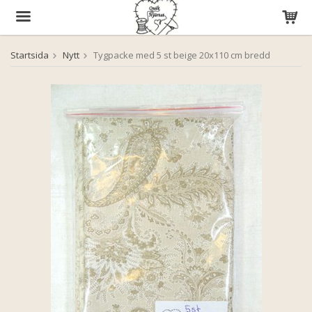
Startsida
Nytt
Tygpacke med 5 st beige 20x110 cm bredd
Produkten har blivit tillagd i varukorgen