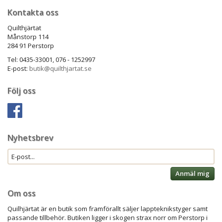
Kontakta oss
Quilthjärtat
Månstorp 114
284 91 Perstorp
Tel: 0435-33001, 076 - 1252997
E-post:
butik@quilthjartat.se
Följ oss
Nyhetsbrev
Anmäl mig
Om oss
Quilhjärtat är en butik som framförallt säljer lappteknikstyger samt
passande tillbehör. Butiken ligger i skogen strax norr om Perstorp i