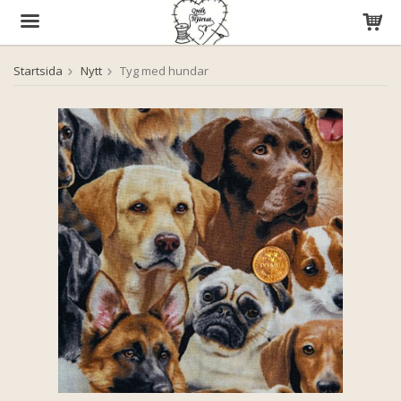
Startsida
Nytt
Tyg med hundar
Produkten har blivit tillagd i varukorgen