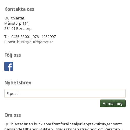
Kontakta oss
Quilthjärtat
Månstorp 114
284 91 Perstorp
Tel: 0435-33001, 076 - 1252997
E-post:
butik@quilthjartat.se
Följ oss
Nyhetsbrev
Anmäl mig
Om oss
Quilhjärtat är en butik som framförallt säljer lappteknikstyger samt
passande tillbehör. Butiken ligger i skogen strax norr om Perstorp i