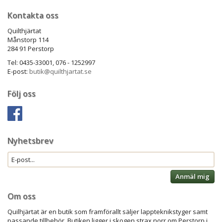
Kontakta oss
Quilthjärtat
Månstorp 114
284 91 Perstorp
Tel: 0435-33001, 076 - 1252997
E-post:
butik@quilthjartat.se
Följ oss
Nyhetsbrev
Anmäl mig
Om oss
Quilhjärtat är en butik som framförallt säljer lappteknikstyger samt
passande tillbehör. Butiken ligger i skogen strax norr om Perstorp i