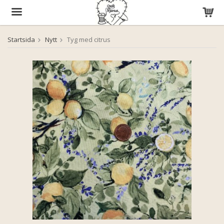
Startsida
Nytt
Tyg med citrus
Produkten har blivit tillagd i varukorgen