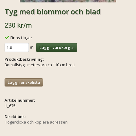
Tyg med blommor och blad
230 kr
/m
Finns i lager
m
Lägg i varukorg »
Produktbeskrivning:
Bomullstyg i metervara ca 110 cm brett
Lägg i önskelista
Artikelnummer:
H_675
Direktlänk:
Högerklicka och kopiera adressen