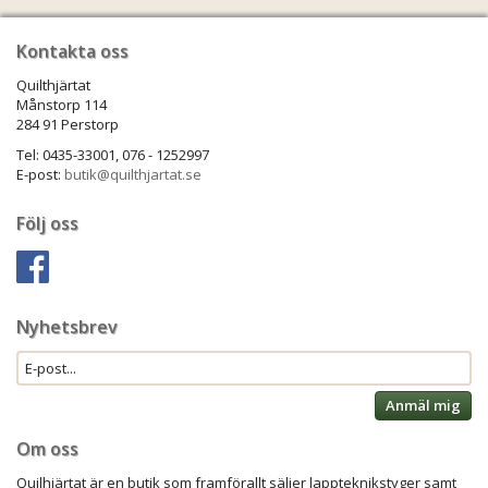
Kontakta oss
Quilthjärtat
Månstorp 114
284 91 Perstorp
Tel: 0435-33001, 076 - 1252997
E-post:
butik@quilthjartat.se
Följ oss
Nyhetsbrev
Anmäl mig
Om oss
Quilhjärtat är en butik som framförallt säljer lappteknikstyger samt