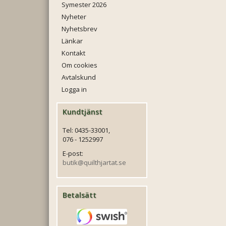
Symester 2026
Nyheter
Nyhetsbrev
Länkar
Kontakt
Om cookies
Avtalskund
Logga in
Kundtjänst
Tel: 0435-33001,
076 - 1252997
E-post:
butik@quilthjartat.se
Betalsätt