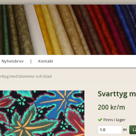
Nyhetsbrev
Kontakt
rttyg med blommor och blad
Svarttyg 
200 kr
/m
Finns i lager
m
L