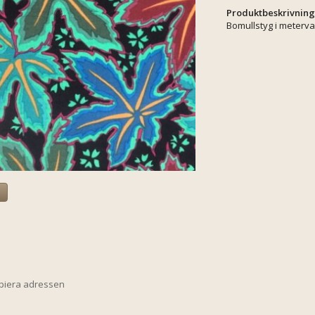
Produktbeskrivning
Bomullstyg i meterva
a
opiera adressen