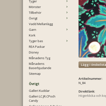
Tyger
Mönster
Tillbehör
Övrigt
Vadd Mellanlägg
Garn
Kork
Tyger bas
REA Packar
Disney
Månadens Tyg
Månadens
Lägg i önskelist
Baserbjudande
Sitemap
Artikelnummer:
N_84
Övrigt
Galleri Kuddar
Direktlänk:
Högerklicka och k
Galleri LC.JR.CPoch
Candy