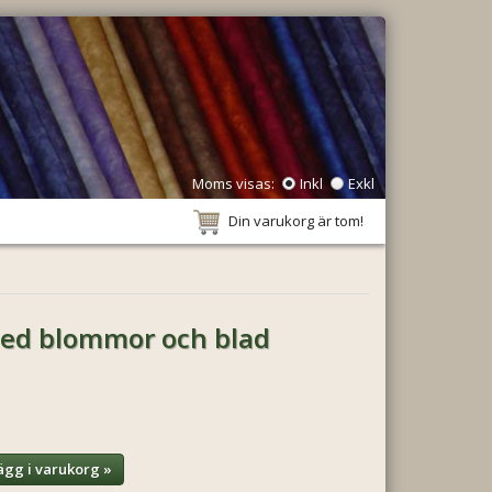
Moms visas:
Inkl
Exkl
Din varukorg är tom!
med blommor och blad
ägg i varukorg »