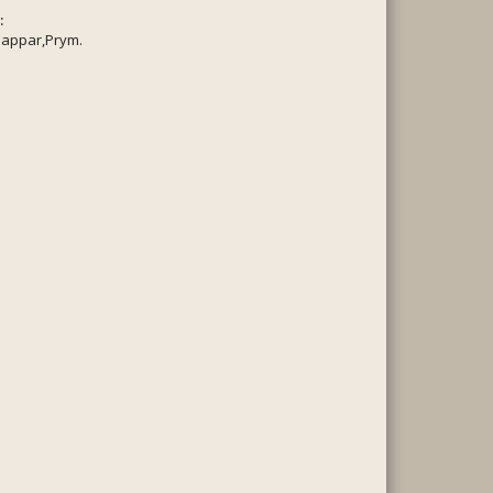
:
nappar,Prym.