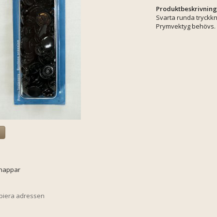
Produktbeskrivning
Svarta runda tryckk
Prymvektyg behövs.
a
knappar
opiera adressen