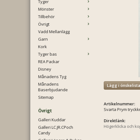
Tyger
Mönster
Tillbehör
Övrigt
Vadd Mellanlägg
Garn
Kork
Tyger bas
REA Packar
Disney
Månadens Tyg
Månadens
Lägg i önskelist
Baserbjudande
Sitemap
Artikelnummer:
Svarta Prym tryck
Övrigt
Galleri Kuddar
Direktlänk:
Högerklicka och k
Galleri LC.JR.CPoch
Candy