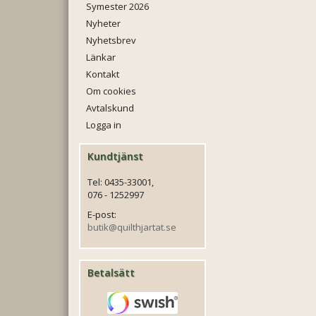
Symester 2026
Nyheter
Nyhetsbrev
Länkar
Kontakt
Om cookies
Avtalskund
Logga in
Kundtjänst
Tel: 0435-33001,
076 - 1252997
E-post:
butik@quilthjartat.se
Betalsätt