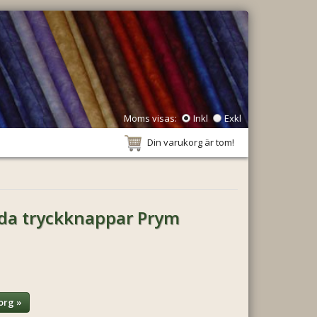
Moms visas:
Inkl
Exkl
Din varukorg är tom!
nda tryckknappar Prym
org »