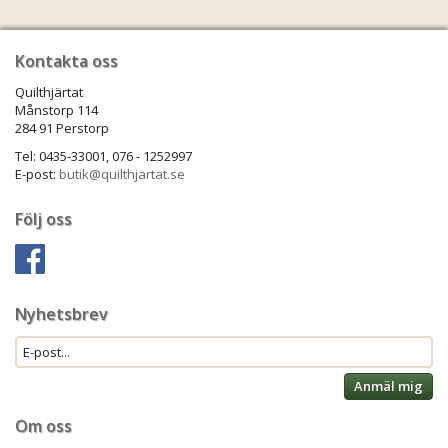
Kontakta oss
Quilthjärtat
Månstorp 114
284 91 Perstorp
Tel: 0435-33001, 076 - 1252997
E-post:
butik@quilthjartat.se
Följ oss
Nyhetsbrev
Anmäl mig
Om oss