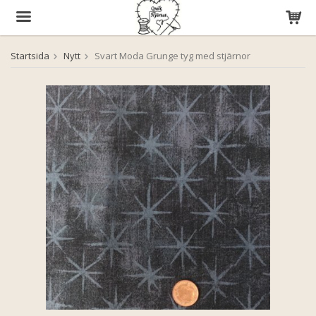
Startsida
Nytt
Svart Moda Grunge tyg med stjärnor
Produkten har blivit tillagd i varukorgen