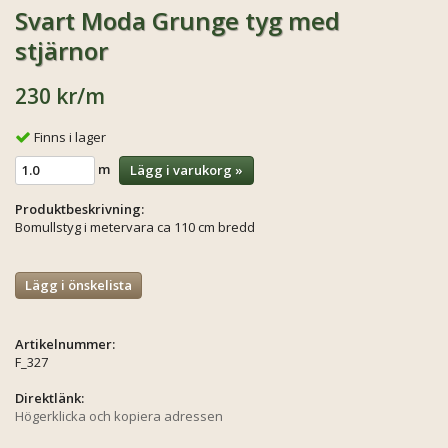
Svart Moda Grunge tyg med
stjärnor
230 kr
/m
Finns i lager
m
Lägg i varukorg »
Produktbeskrivning:
Bomullstyg i metervara ca 110 cm bredd
Lägg i önskelista
Artikelnummer:
F_327
Direktlänk:
Högerklicka och kopiera adressen