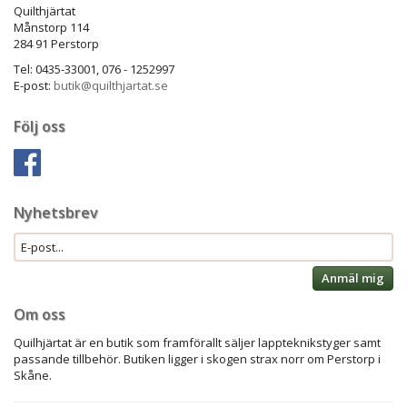
Quilthjärtat
Månstorp 114
284 91 Perstorp
Tel: 0435-33001, 076 - 1252997
E-post:
butik@quilthjartat.se
Följ oss
Nyhetsbrev
Anmäl mig
Om oss
Quilhjärtat är en butik som framförallt säljer lappteknikstyger samt
passande tillbehör. Butiken ligger i skogen strax norr om Perstorp i
Skåne.