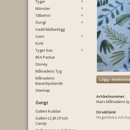
Tyger
Mönster
Tillbehör
Övrigt
Vadd Mellanlägg
Garn
Kork
Tyger bas
REA Packar
Disney
Månadens Tyg
Månadens
Lägg i önskelist
Baserbjudande
Sitemap
Artikelnummer:
Mars Månadens ty
Övrigt
Galleri Kuddar
Direktlänk:
Högerklicka och k
Galleri LC.JR.CPoch
Candy