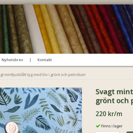
Nyhetsbrev
Kontakt
gt mintljusblått tyg med löv i grönt och petrolium
Svagt mintl
grönt och 
220 kr
/m
Finns i lager