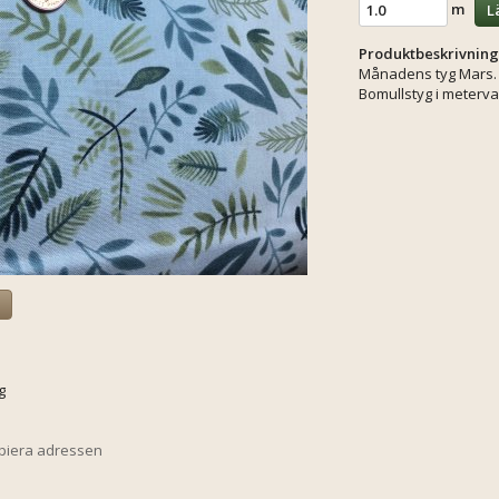
m
L
Produktbeskrivning
Månadens tyg Mars.
Bomullstyg i meterva
a
g
opiera adressen