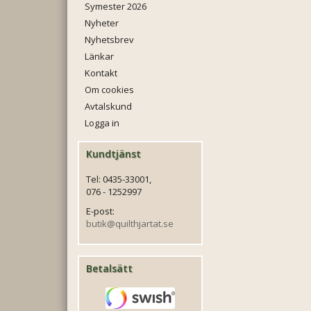
Symester 2026
Nyheter
Nyhetsbrev
Länkar
Kontakt
Om cookies
Avtalskund
Logga in
Kundtjänst
Tel: 0435-33001,
076 - 1252997
E-post:
butik@quilthjartat.se
Betalsätt