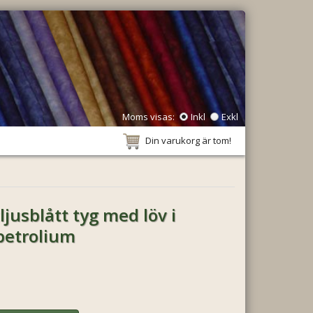
Moms visas:
Inkl
Exkl
Din varukorg är tom!
jusblått tyg med löv i
petrolium