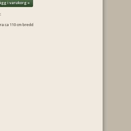
ägg i varukorg »
:
ra ca 110 cm bredd