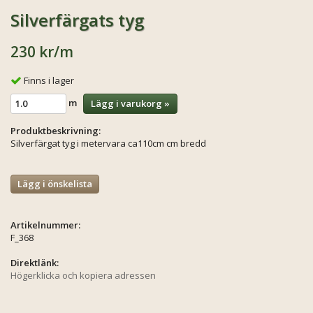
Silverfärgats tyg
230 kr
/m
Finns i lager
m
Lägg i varukorg »
Produktbeskrivning:
Silverfärgat tyg i metervara ca110cm cm bredd
Lägg i önskelista
Artikelnummer:
F_368
Direktlänk:
Högerklicka och kopiera adressen