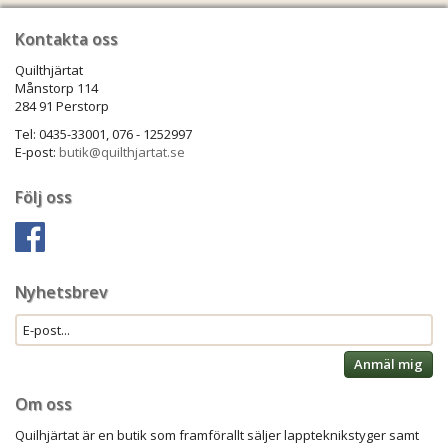
Kontakta oss
Quilthjärtat
Månstorp 114
284 91 Perstorp
Tel: 0435-33001, 076 - 1252997
E-post:
butik@quilthjartat.se
Följ oss
Nyhetsbrev
Anmäl mig
Om oss
Quilhjärtat är en butik som framförallt säljer lappteknikstyger samt