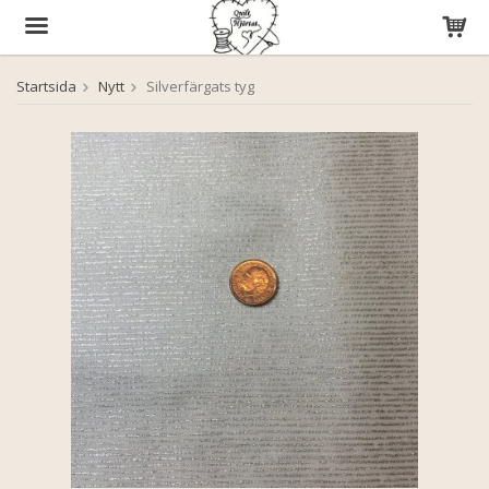
Startsida
Nytt
Silverfärgats tyg
Produkten har blivit tillagd i varukorgen