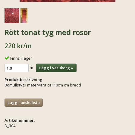
Rött tonat tyg med rosor
220 kr
/m
Finns i lager
m
Lägg i varukorg »
Produktbeskrivning:
Bomullstyg i metervara ca110cm cm bredd
Lägg i önskelista
Artikelnummer:
D_304