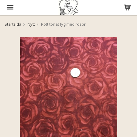
Startsida
Nytt
Rött tonat tyg med rosor
Produkten har blivit tillagd i varukorgen