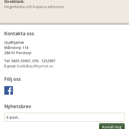
Direktlänk:
Högerklicka och kopiera adressen
Kontakta oss
Quilthjärtat
Månstorp 114
284 91 Perstorp
Tel: 0435-33001, 076 - 1252997
E-post:
butik@quilthjartat.se
Följ oss
Nyhetsbrev
Anmäl mig